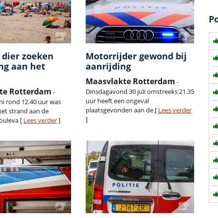
P
 dier zoeken
Motorrijder gewond bij
ng aan het
aanrijding
Maasvlakte Rotterdam
-
te Rotterdam
Dinsdagavond 30 juli omstreeks 21.35
-
uur heeft een ongeval
ni rond 12.40 uur was
plaatsgevonden aan de [
Lees verder
het strand aan de
]
ouleva [
Lees verder
]