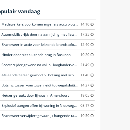
opulair vandaag
Medewerkers voorkomen erger als accu plots in brand vliegt in Amersfoort
14:10
Automobilist rijdt door na aanrijding met fietster in Amersfoort
17:35
Brandweer in actie voor lekkende brandstofoplegger in Stroe
12:40
Hinder door niet sluitende brug in Boskoop
10:20
Scooterrijder gewond na val in Hooglanderveen
21:49
Afslaande fietser gewond bij botsing met scooterrijder in Katwijk
11:40
Botsing tussen voertuigen leidt tot wegafsluiting in Ommen
14:27
Fietser geraakt door lijnbus in Amersfoort
19:05
Explosief aangetroffen bij woning in Nieuwegein
08:17
Brandweer verwijdert gevaarlijk hangende tak boven fietspad in Barneveld
10:50