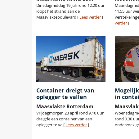
Dinsdagmiddag 19 juli rond 12.20 uur
Maandagmid
loopt het strand aan de
11.55 uur w
Maasvlakteboulevard [
Lees verder
]
verstekelinge
verder
]
Container dreigt van
Mogelijk
oplegger te vallen
in conta
Maasvlakte Rotterdam
Maasvlak
-
Vrijdagmorgen 23 april rond 9.10 uur
Woensdagmo
dreigde een container van een
rond 0.30 uur
oplegger te va [
Lees verder
]
onderzoek ge