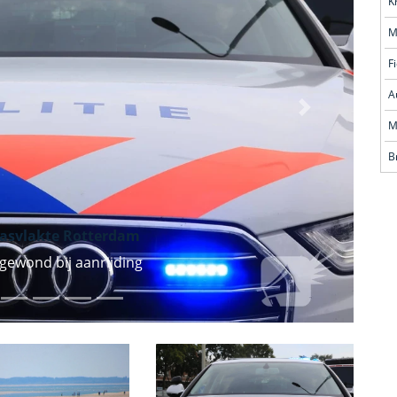
M
F
A
Volgende
M
B
asvlakte Rotterdam
gewond bij aanrijding