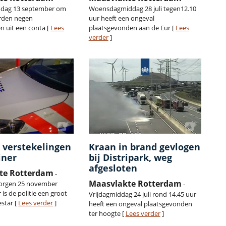
dag 13 september om
Woensdagmiddag 28 juli tegen12.10
erden negen
uur heeft een ongeval
n uit een conta [
Lees
plaatsgevonden aan de Eur [
Lees
verder
]
 verstekelingen
Kraan in brand gevlogen
iner
bij Distripark, weg
afgesloten
te Rotterdam
-
Maasvlakte Rotterdam
rgen 25 november
-
 is de politie een groot
Vrijdagmiddag 24 juli rond 14.45 uur
star [
Lees verder
]
heeft een ongeval plaatsgevonden
ter hoogte [
Lees verder
]