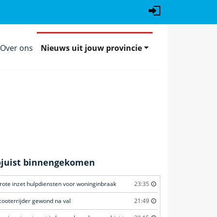
Over ons
Nieuws uit jouw provincie
ojuist binnengekomen
rote inzet hulpdiensten voor woninginbraak
23:35
cooterrijder gewond na val
21:49