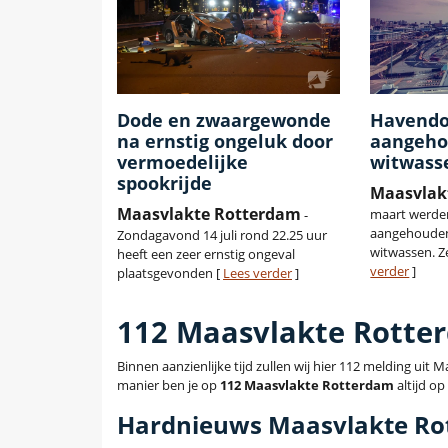
Dode en zwaargewonde
Havendo
na ernstig ongeluk door
aangeho
vermoedelijke
witwass
spookrijde
Maasvlak
Maasvlakte Rotterdam
maart werden
-
aangehouden
Zondagavond 14 juli rond 22.25 uur
witwassen. Z
heeft een zeer ernstig ongeval
verder
]
plaatsgevonden [
Lees verder
]
112 Maasvlakte Rotte
Binnen aanzienlijke tijd zullen wij hier 112 melding ui
manier ben je op
112 Maasvlakte Rotterdam
altijd op
Hardnieuws Maasvlakte Ro