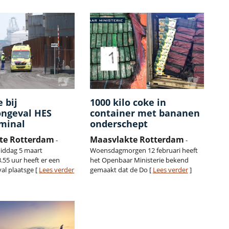
 bij
1000 kilo coke in
ongeval HES
container met bananen
rminal
onderschept
te Rotterdam
Maasvlakte Rotterdam
-
-
ddag 5 maart
Woensdagmorgen 12 februari heeft
.55 uur heeft er een
het Openbaar Ministerie bekend
al plaatsge [
Lees verder
gemaakt dat de Do [
Lees verder
]