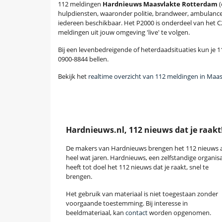
112 meldingen
Hardnieuws Maasvlakte Rotterdam
(
hulpdiensten, waaronder politie, brandweer, ambulanc
iedereen beschikbaar. Het P2000 is onderdeel van het 
meldingen uit jouw omgeving 'live' te volgen.
Bij een levenbedreigende of heterdaadsituaties kun je 11
0900-8844 bellen.
Bekijk het
realtime overzicht van 112 meldingen in Maa
Hardnieuws.nl, 112 nieuws dat je raakt
De makers van Hardnieuws brengen het 112 nieuws a
heel wat jaren. Hardnieuws, een zelfstandige organisa
heeft tot doel het 112 nieuws dat je raakt, snel te
brengen.
Het gebruik van materiaal is niet toegestaan zonder
voorgaande toestemming. Bij interesse in
beeldmateriaal, kan
contact
worden opgenomen.