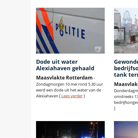
Dode uit water
Gewonde
Alexiahaven gehaald
bedrijfs
tank te
Maasvlakte Rotterdam
-
Maasvlak
Zondagmorgen 10 mei rond 5.30 uur
werd een dode uit het water van de
Donderdagmi
Alexiahaven [
Lees verder
]
omstreeks 13
bedrijfsongev
]