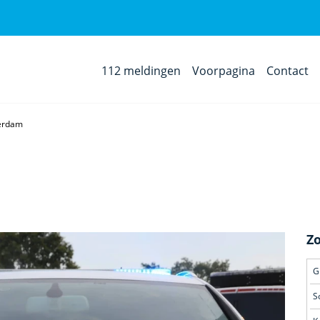
112 meldingen
Voorpagina
Contact
terdam
Z
G
S