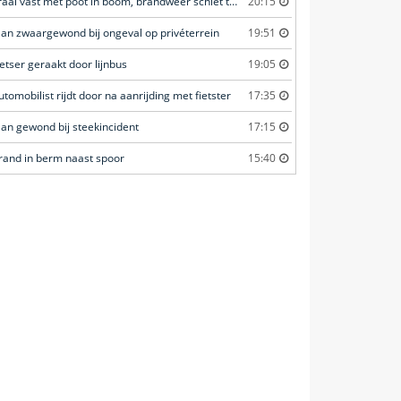
Kraai vast met poot in boom, brandweer schiet te hulp
20:15
an zwaargewond bij ongeval op privéterrein
19:51
ietser geraakt door lijnbus
19:05
utomobilist rijdt door na aanrijding met fietster
17:35
an gewond bij steekincident
17:15
rand in berm naast spoor
15:40