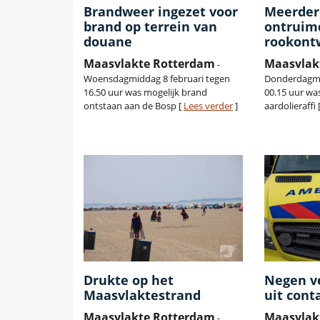
Brandweer ingezet voor
Meerder
brand op terrein van
ontruim
douane
rookont
Maasvlakte Rotterdam
Maasvlak
-
Woensdagmiddag 8 februari tegen
Donderdagm
16.50 uur was mogelijk brand
00.15 uur wa
ontstaan aan de Bosp [
Lees verder
]
aardolieraffi 
Drukte op het
Negen v
Maasvlaktestrand
uit cont
Maasvlakte Rotterdam
Maasvlak
-