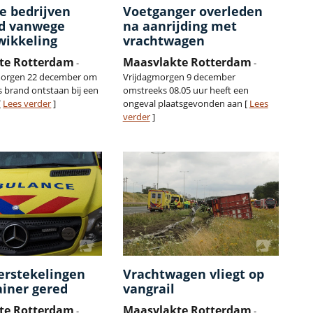
e bedrijven
Voetganger overleden
d vanwege
na aanrijding met
wikkeling
vrachtwagen
te Rotterdam
Maasvlakte Rotterdam
-
-
orgen 22 december om
Vrijdagmorgen 9 december
s brand ontstaan bij een
omstreeks 08.05 uur heeft een
[
Lees verder
]
ongeval plaatsgevonden aan [
Lees
verder
]
erstekelingen
Vrachtwagen vliegt op
ainer gered
vangrail
te Rotterdam
Maasvlakte Rotterdam
-
-