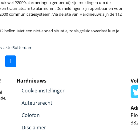
ook wel P2000 alarmeringen genoemd) zijn meldingen om de
e en traumateam te alarmeren. De meldingen zijn openbaar en voor
C2000 communicatiesysteem. Via de site van Hardnieuws zijn de 112
2 bellen. Met een niet-spoed situatie, zoals geluidsoverlast kun je
svlakte Rotterdam
.
1
!
Hardnieuws
Vol
Cookie-instellingen
l
tie,
Auteursrecht
Ad
Colofon
Plo
38
Disclaimer