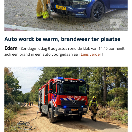
Auto wordt te warm, brandweer ter plaatse
Edam
- Zondagmiddag 9 augustus rond de klok van 14.45 uur heeft
zich een brand in een auto voorgedaan aa [
Lees verder
]