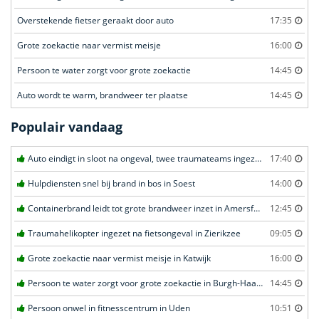
Overstekende fietser geraakt door auto
17:35
Grote zoekactie naar vermist meisje
16:00
Persoon te water zorgt voor grote zoekactie
14:45
Auto wordt te warm, brandweer ter plaatse
14:45
Populair vandaag
Auto eindigt in sloot na ongeval, twee traumateams ingezet in Uden
17:40
Hulpdiensten snel bij brand in bos in Soest
14:00
Containerbrand leidt tot grote brandweer inzet in Amersfoort
12:45
Traumahelikopter ingezet na fietsongeval in Zierikzee
09:05
Grote zoekactie naar vermist meisje in Katwijk
16:00
Persoon te water zorgt voor grote zoekactie in Burgh-Haamstede
14:45
Persoon onwel in fitnesscentrum in Uden
10:51