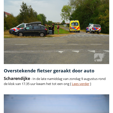
Overstekende fietser geraakt door auto
Scharendijke
- In de late namiddag van zondag 9 augustus rond
de klok van 17.35 uur kwam het tot een ong [
Lees verder
]