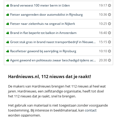
Brand verwoest 100 meter berm in Uden
19:17
Fietser aangereden door automobilist in Rijnsburg
10:36
Fietser naar ziekenhuis na ongeval in Nijkerk
10:25
Brand in flat beperkt tot balkon in Amsterdam
16:40
Groot stuk gras in brand naast transportbedrijf in Nieuwegein
15:15
Racefietser gewond bij aanrijding in Rijnsburg
10:10
Agent gewond en politieauto zwaar beschadigd tijdens achtervolging in Uden
20:30
Hardnieuws.nl, 112 nieuws dat je raakt!
De makers van Hardnieuws brengen het 112 nieuws al heel wat
jaren. Hardnieuws, een zelfstandige organisatie, heeft tot doel
het 112 nieuws dat je raakt, snel te brengen.
Het gebruik van materiaal is niet toegestaan zonder voorgaande
toestemming. Bij interesse in beeldmateriaal, kan
contact
worden opgenomen.