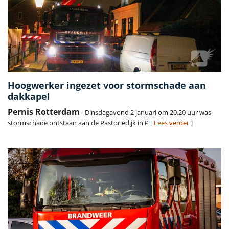
Hoogwerker ingezet voor stormschade aan
dakkapel
Pernis Rotterdam
- Dinsdagavond 2 januari om 20.20 uur was
stormschade ontstaan aan de Pastoriedijk in P [
Lees verder
]