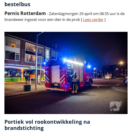
bestelbus
Pernis Rotterdam
- Zaterdagmorgen 29 april om 08.55 uur is de
brandweer ingezet voor een dier in de prob [
Lees verder
]
Portiek vol rookontwikkeling na
brandstichting