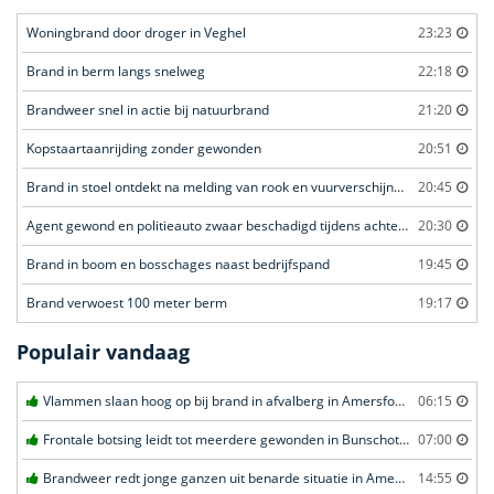
Woningbrand door droger in Veghel
23:23
Brand in berm langs snelweg
22:18
Brandweer snel in actie bij natuurbrand
21:20
Kopstaartaanrijding zonder gewonden
20:51
Brand in stoel ontdekt na melding van rook en vuurverschijnselen in portiekflat
20:45
Agent gewond en politieauto zwaar beschadigd tijdens achtervolging
20:30
Brand in boom en bosschages naast bedrijfspand
19:45
Brand verwoest 100 meter berm
19:17
Populair vandaag
Vlammen slaan hoog op bij brand in afvalberg in Amersfoort
06:15
Frontale botsing leidt tot meerdere gewonden in Bunschoten-Spakenburg
07:00
Brandweer redt jonge ganzen uit benarde situatie in Amersfoort
14:55