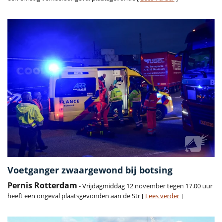
Voetganger zwaargewond bij botsing
Pernis Rotterdam
- Vrijdagmiddag 12 november tegen 17.00 uur
heeft een ongeval plaatsgevonden aan de Str [
Lees verder
]