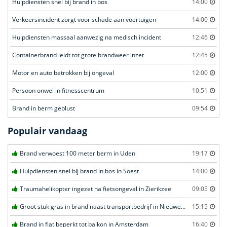
Hulpdiensten snel bij brand in bos
14:00
Verkeersincident zorgt voor schade aan voertuigen
14:00
Hulpdiensten massaal aanwezig na medisch incident
12:46
Containerbrand leidt tot grote brandweer inzet
12:45
Motor en auto betrokken bij ongeval
12:00
Persoon onwel in fitnesscentrum
10:51
Brand in berm geblust
09:54
Populair vandaag
Brand verwoest 100 meter berm in Uden
19:17
Hulpdiensten snel bij brand in bos in Soest
14:00
Traumahelikopter ingezet na fietsongeval in Zierikzee
09:05
Groot stuk gras in brand naast transportbedrijf in Nieuwegein
15:15
Brand in flat beperkt tot balkon in Amsterdam
16:40