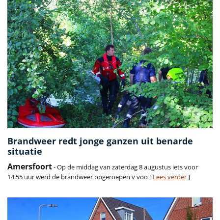
Brandweer redt jonge ganzen uit benarde
situatie
Amersfoort
- Op de middag van zaterdag 8 augustus iets voor
14.55 uur werd de brandweer opgeroepen v voo [
Lees verder
]