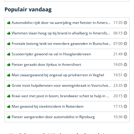
Populair vandaag
Automobilist rijdt door na aanrijding met fietster in Amersfoort
17:35
Vlammen slaan hoog op bij brand in afvalberg in Amersfoort
06:15
Frontale botsing leidt tot meerdere gewonden in Bunschoten-Spakenburg
07:00
Scooterrijder gewond na val in Hooglanderveen
21:49
Fietser geraakt door lijnbus in Amersfoort
19:05
Man zwaargewond bij ongeval op privéterrein in Veghel
19:51
Grote inzet hulpdiensten voor woninginbraak in Voorschoten
23:35
Kraai vast met poot in boom, brandweer schiet te hulp in Barneveld
20:15
Man gewond bij steekincident in Rotterdam
17:15
Fietser aangereden door automobilist in Rijnsburg
10:36