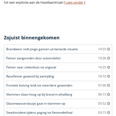
tot een explosie aan de Hazelaarstraat [
Lees verder
]
Zojuist binnengekomen
Brandweer redt jonge ganzen uit benarde situatie
14:55
Fietser aangereden door automobilist
10:36
Fietser naar ziekenhuis na ongeval
10:25
Racefietser gewond bij aanrijding
10:10
Frontale botsing leidt tot meerdere gewonden
07:00
Vlammen slaan hoog op bij brand in afvalberg
06:15
Glazenwassersbusje gaat in vlammen op
05:52
Steekincident tijdens poging tot fietsendiefstal
03:15