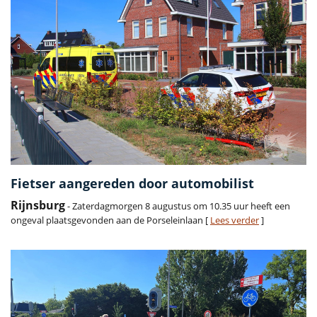
Fietser aangereden door automobilist
Rijnsburg
- Zaterdagmorgen 8 augustus om 10.35 uur heeft een
ongeval plaatsgevonden aan de Porseleinlaan [
Lees verder
]