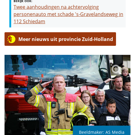
BEKIJK OOK:
Twee aanhoudingen na achtervolging
personenauto met schade 's-Gravelandseweg in
112 Schiedam
Meer nieuws uit provincie Zuid-Holland
Beeldmaker:
AS Media