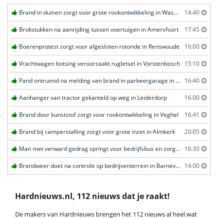
Brand in duinen zorgt voor grote rookontwikkeling in Wassenaar
14:40
Brokstukken na aanrijding tussen voertuigen in Amersfoort
17:45
Boerenprotest zorgt voor afgesloten rotonde in Renswoude
16:00
Vrachtwagen botsing veroorzaakt rugletsel in Vorstenbosch
15:10
Pand ontruimd na melding van brand in parkeergarage in Leeuwarden
16:40
Aanhanger van tractor gekanteld op weg in Leiderdorp
16:00
Brand door kunststof zorgt voor rookontwikkeling in Veghel
16:41
Brand bij camperstalling zorgt voor grote inzet in Almkerk
20:05
Man met verward gedrag springt voor bedrijfsbus en zorgt voor opschudding in Veghel
16:30
Brandweer doet na controle op bedrijventerrein in Barneveld
14:00
Hardnieuws.nl, 112 nieuws dat je raakt!
De makers van Hardnieuws brengen het 112 nieuws al heel wat