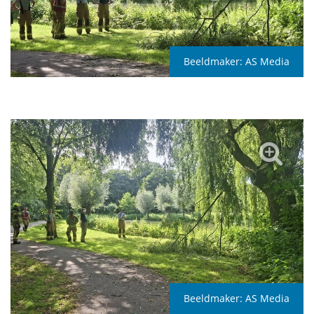
Beeldmaker:
AS Media
Beeldmaker:
AS Media