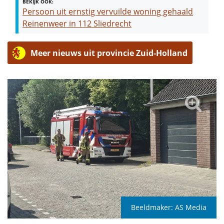
BEKIJK OOK:
Persoon uit ernstig vervuilde woning gehaald
Reinenweer in 112 Sliedrecht
Meer nieuws uit provincie Zuid-Holland
Beeldmaker:
AS Media