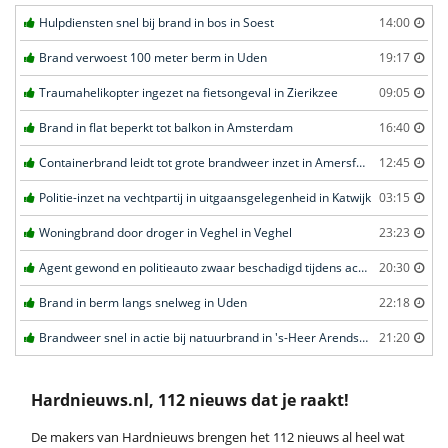
Hulpdiensten snel bij brand in bos in Soest
14:00
Brand verwoest 100 meter berm in Uden
19:17
Traumahelikopter ingezet na fietsongeval in Zierikzee
09:05
Brand in flat beperkt tot balkon in Amsterdam
16:40
Containerbrand leidt tot grote brandweer inzet in Amersfoort
12:45
Politie-inzet na vechtpartij in uitgaansgelegenheid in Katwijk
03:15
Woningbrand door droger in Veghel in Veghel
23:23
Agent gewond en politieauto zwaar beschadigd tijdens achtervolging in Uden
20:30
Brand in berm langs snelweg in Uden
22:18
Brandweer snel in actie bij natuurbrand in 's-Heer Arendskerke
21:20
Hardnieuws.nl, 112 nieuws dat je raakt!
De makers van Hardnieuws brengen het 112 nieuws al heel wat