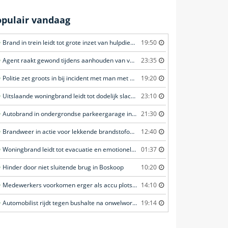
opulair vandaag
Brand in trein leidt tot grote inzet van hulpdiensten in Amersfoort
19:50
Agent raakt gewond tijdens aanhouden van verdachte in Amsterdam
23:35
Politie zet groots in bij incident met man met verward gedrag in Leeuwarden
19:20
Uitslaande woningbrand leidt tot dodelijk slachtoffer in Rotterdam
23:10
Autobrand in ondergrondse parkeergarage in Rhenen
21:30
Brandweer in actie voor lekkende brandstofoplegger in Stroe
12:40
Woningbrand leidt tot evacuatie en emotionele redding van kat in Amsterdam
01:37
Hinder door niet sluitende brug in Boskoop
10:20
Medewerkers voorkomen erger als accu plots in brand vliegt in Amersfoort
14:10
Automobilist rijdt tegen bushalte na onwelwording in Amsterdam
19:14