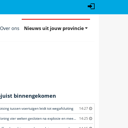
Over ons
Nieuws uit jouw provincie
ojuist binnengekomen
otsing tussen voertuigen leidt tot wegafsluiting
14:27
Woning vier weken gesloten na explosie en meerdere geweldsincidenten
14:25