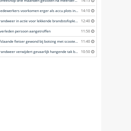
Coffeeshop drie maanden gesloten na meerdere overtredingen
14:15
Medewerkers voorkomen erger als accu plots in brand vliegt
14:10
Brandweer in actie voor lekkende brandstofoplegger
12:40
verleden persoon aangetroffen
11:50
Afslaande fietser gewond bij botsing met scooterrijder
11:40
Brandweer verwijdert gevaarlijk hangende tak boven fietspad
10:50