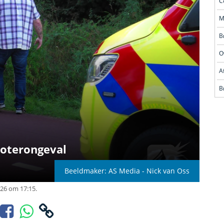
O
oterongeval
Beeldmaker: AS Media - Nick van Oss
026 om 17:15.