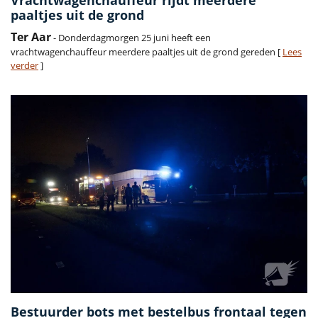
paaltjes uit de grond
Ter Aar
- Donderdagmorgen 25 juni heeft een
vrachtwagenchauffeur meerdere paaltjes uit de grond gereden [
Lees
verder
]
Bestuurder bots met bestelbus frontaal tegen