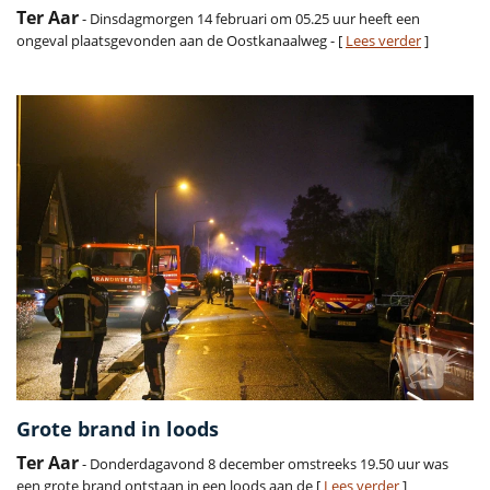
Ter Aar
- Dinsdagmorgen 14 februari om 05.25 uur heeft een
ongeval plaatsgevonden aan de Oostkanaalweg - [
Lees verder
]
Grote brand in loods
Ter Aar
- Donderdagavond 8 december omstreeks 19.50 uur was
een grote brand ontstaan in een loods aan de [
Lees verder
]