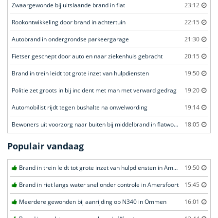
Zwaargewonde bij uitslaande brand in flat
23:12
Rookontwikkeling door brand in achtertuin
22:15
Autobrand in ondergrondse parkeergarage
21:30
Fietser geschept door auto en naar ziekenhuis gebracht
20:15
Brand in trein leidt tot grote inzet van hulpdiensten
19:50
Politie zet groots in bij incident met man met verward gedrag
19:20
Automobilist rijdt tegen bushalte na onwelwording
19:14
Bewoners uit voorzorg naar buiten bij middelbrand in flatwoning
18:05
Populair vandaag
Brand in trein leidt tot grote inzet van hulpdiensten in Amersfoort
19:50
Brand in riet langs water snel onder controle in Amersfoort
15:45
Meerdere gewonden bij aanrijding op N340 in Ommen
16:01