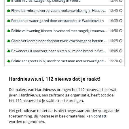
Brand in vrachtwagen op snelweg in Weert
12:44
Flinke bermbrand veroorzaakt rookontwikkeling in Haastrecht
12:45
Persoon te water gered door omstanders in Waddinxveen
16:35
Politie valt woning binnen in verband met mogelijk vuurwapen in Eindhoven
14:50
Grote verkeershinder doordat twee vrachtwagens botsen tunnel in Zwijndrecht
14:25
Bewoners uit voorzorg naar buiten bij middelbrand in flatwoning in Leeuwarden
18:05
Politie zet groots in bij incident met man met verward gedrag in Leeuwarden
19:20
Hardnieuws.nl, 112 nieuws dat je raakt!
De makers van Hardnieuws brengen het 112 nieuws al heel wat
jaren. Hardnieuws, een zelfstandige organisatie, heeft tot doel
het 112 nieuws dat je raakt, snel te brengen.
Het gebruik van materiaal is niet toegestaan zonder voorgaande
toestemming. Bij interesse in beeldmateriaal, kan
contact
worden opgenomen.