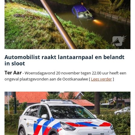
Automobilist raakt lantaarnpaal en belandt
in sloot
Ter Aar
- Woensdagavond 20 november tegen 22.00 uur heeft een
ongeval plaatsgevonden aan de Oostkanaalwe [
Lees verder
]