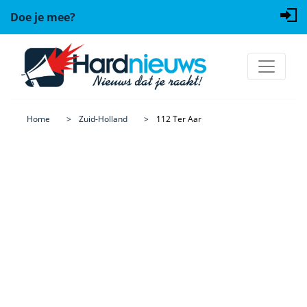
Doe je mee?
Home
Zuid-Holland
112 Ter Aar