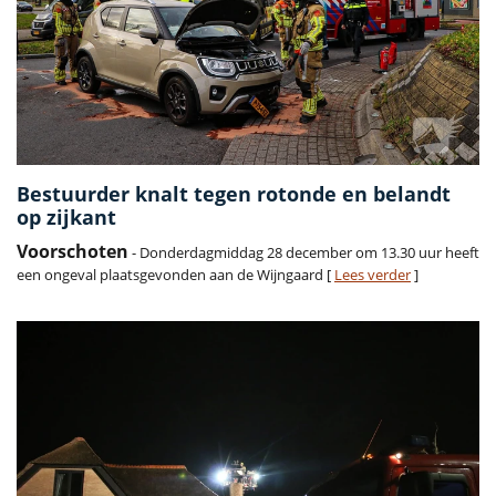
Bestuurder knalt tegen rotonde en belandt
op zijkant
Voorschoten
- Donderdagmiddag 28 december om 13.30 uur heeft
een ongeval plaatsgevonden aan de Wijngaard [
Lees verder
]