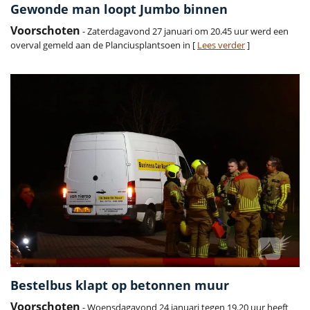
Gewonde man loopt Jumbo binnen
Voorschoten
- Zaterdagavond 27 januari om 20.45 uur werd een
overval gemeld aan de Planciusplantsoen in [
Lees verder
]
Bestelbus klapt op betonnen muur
Voorschoten
- Woensdagavond 24 januari tegen 19.20 uur heeft