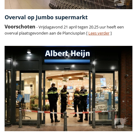
Overval op Jumbo supermarkt
Voorschoten
- Vrijdagavond 21 april tegen 20.25 uur heeft een
overval plaatsgevonden aan de Planciusplan [
Lees verder
]