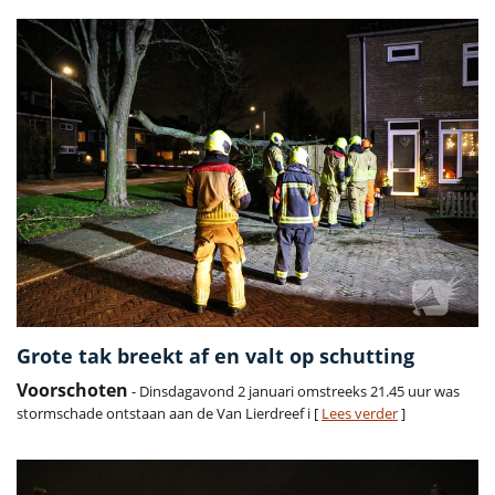
Grote tak breekt af en valt op schutting
Voorschoten
- Dinsdagavond 2 januari omstreeks 21.45 uur was
stormschade ontstaan aan de Van Lierdreef i [
Lees verder
]