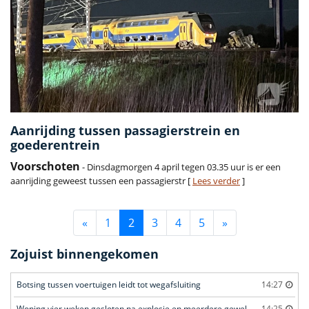
Aanrijding tussen passagierstrein en
goederentrein
Voorschoten
- Dinsdagmorgen 4 april tegen 03.35 uur is er een
aanrijding geweest tussen een passagierstr [
Lees verder
]
«
1
2
3
4
5
»
Zojuist binnengekomen
Botsing tussen voertuigen leidt tot wegafsluiting
14:27
Woning vier weken gesloten na explosie en meerdere geweldsincidenten
14:25