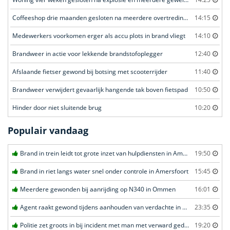
Coffeeshop drie maanden gesloten na meerdere overtredingen
14:15
Medewerkers voorkomen erger als accu plots in brand vliegt
14:10
Brandweer in actie voor lekkende brandstofoplegger
12:40
Afslaande fietser gewond bij botsing met scooterrijder
11:40
Brandweer verwijdert gevaarlijk hangende tak boven fietspad
10:50
Hinder door niet sluitende brug
10:20
Populair vandaag
Brand in trein leidt tot grote inzet van hulpdiensten in Amersfoort
19:50
Brand in riet langs water snel onder controle in Amersfoort
15:45
Meerdere gewonden bij aanrijding op N340 in Ommen
16:01
Agent raakt gewond tijdens aanhouden van verdachte in Amsterdam
23:35
Politie zet groots in bij incident met man met verward gedrag in Leeuwarden
19:20