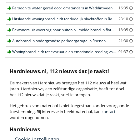
Persoon te water gered door omstanders in Waddinxveen
16:35
Uitslaande woningbrand leidt tot dodelijk slachtoffer in Rotterdam
23:10
Bewoners uit voorzorg naar buiten bij middelbrand in flatwoning in Leeuwarden
18:05
Autobrand in ondergrondse parkeergarage in Rhenen
21:30
Woningbrand leidt tot evacuatie en emotionele redding van kat in Amsterdam
01:37
Hardnieuws.nl, 112 nieuws dat je raakt!
De makers van Hardnieuws brengen het 112 nieuws al heel wat
jaren. Hardnieuws, een zelfstandige organisatie, heeft tot doel
het 112 nieuws dat je raakt, snel te brengen.
Het gebruik van materiaal is niet toegestaan zonder voorgaande
toestemming. Bij interesse in beeldmateriaal, kan
contact
worden opgenomen.
Hardnieuws
Cookie-instellingen