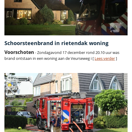
Schoorsteenbrand in rietendak woning
Voorschoten
- Zondagavond 17 december rond 20.10 uur was
brand ontstaan in een woning aan de Veurseweg i [
Lees verder
]