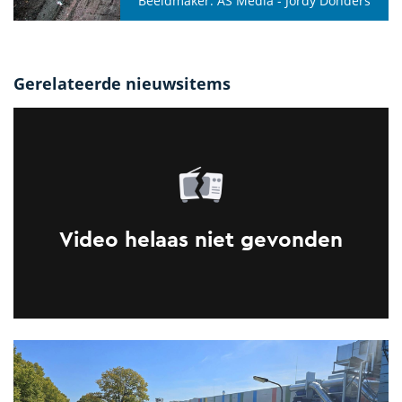
Beeldmaker:
AS Media - Jordy Donders
Gerelateerde nieuwsitems