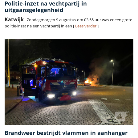
Politie-inzet na vechtpartij in
uitgaansgelegenheid
Katwijk
- Zondagmorgen 9 augustus om 03.55 uur was er een grote
politie-inzet na een vechtpartij in een [
Lees verder
]
Brandweer bestrijdt vlammen in aanhanger