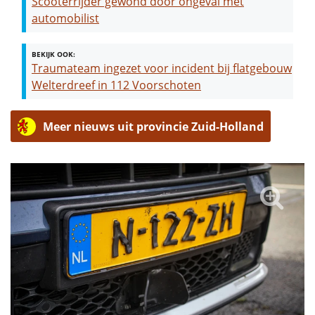
Scooterrijder gewond door ongeval met
automobilist
BEKIJK OOK:
Traumateam ingezet voor incident bij flatgebouw
Welterdreef in 112 Voorschoten
Meer nieuws uit provincie Zuid-Holland