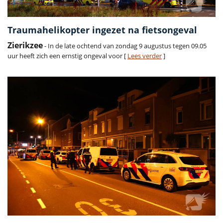
Traumahelikopter ingezet na fietsongeval
Zierikzee
- In de late ochtend van zondag 9 augustus tegen 09.05
uur heeft zich een ernstig ongeval voor [
Lees verder
]