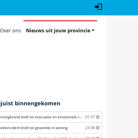
Over ons
Nieuws uit jouw provincie
ojuist binnengekomen
Woningbrand leidt tot evacuatie en emotionele redding van kat
01:37
teekincident leidt tot gewonde in woning
23:38