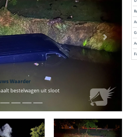
R
A
G
Volgende
uws Waarder
haalt bestelwagen uit sloot