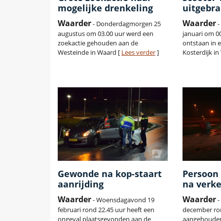
mogelijke drenkeling
uitgebr
Waarder
Waarder
- Donderdagmorgen 25
-
augustus om 03.00 uur werd een
januari om 0
zoekactie gehouden aan de
ontstaan in 
Westeinde in Waard [
Lees verder
]
Kosterdijk in
Gewonde na kop-staart
Persoon
aanrijding
na verke
Waarder
Waarder
- Woensdagavond 19
-
februari rond 22.45 uur heeft een
december ron
ongeval plaatsgevonden aan de
aangehouden