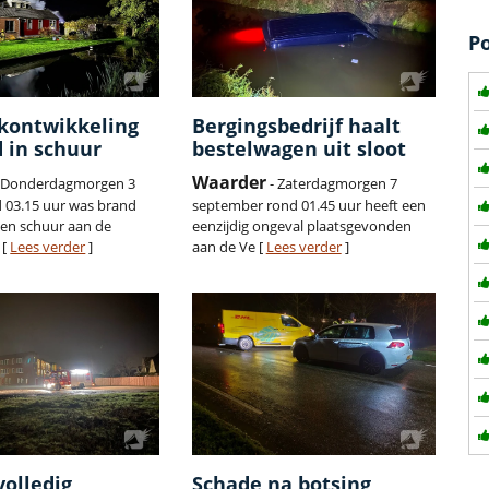
P
okontwikkeling
Bergingsbedrijf haalt
d in schuur
bestelwagen uit sloot
Waarder
 Donderdagmorgen 3
- Zaterdagmorgen 7
 03.15 uur was brand
september rond 01.45 uur heeft een
een schuur aan de
eenzijdig ongeval plaatsgevonden
 [
Lees verder
]
aan de Ve [
Lees verder
]
volledig
Schade na botsing