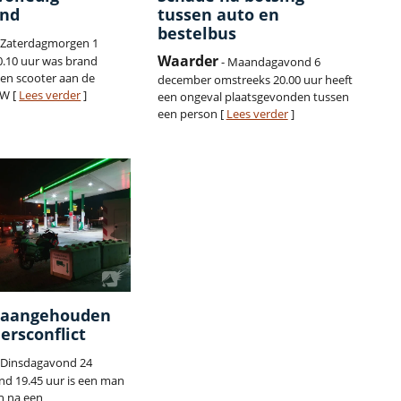
and
tussen auto en
bestelbus
 Zaterdagmorgen 1
Waarder
0.10 uur was brand
- Maandagavond 6
een scooter aan de
december omstreeks 20.00 uur heeft
 W [
Lees verder
]
een ongeval plaatsgevonden tussen
een person [
Lees verder
]
 aangehouden
ersconflict
 Dinsdagavond 24
d 19.45 uur is een man
 na een