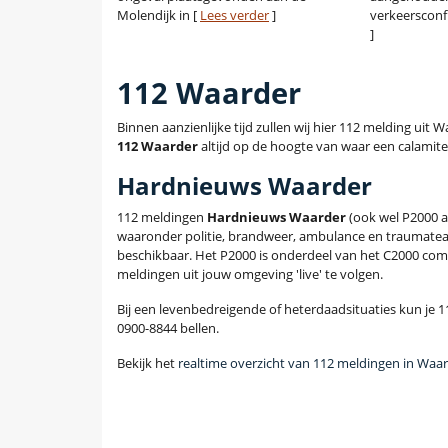
Molendijk in [
Lees verder
]
verkeersconfl
]
112 Waarder
Binnen aanzienlijke tijd zullen wij hier 112 melding uit
112 Waarder
altijd op de hoogte van waar een calamitei
Hardnieuws Waarder
112 meldingen
Hardnieuws Waarder
(ook wel P2000 
waaronder politie, brandweer, ambulance en traumatea
beschikbaar. Het P2000 is onderdeel van het C2000 com
meldingen uit jouw omgeving 'live' te volgen.
Bij een levenbedreigende of heterdaadsituaties kun je 11
0900-8844 bellen.
Bekijk het
realtime overzicht van 112 meldingen in Waa