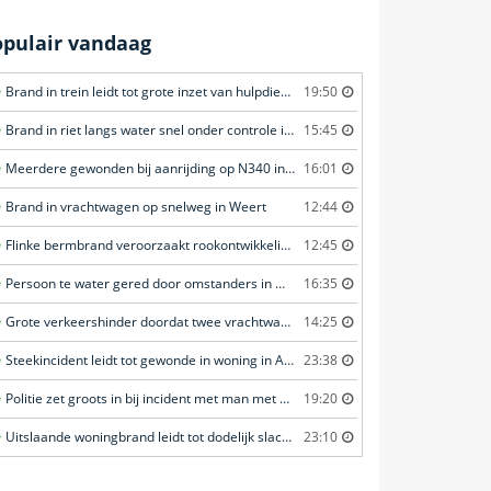
opulair vandaag
Brand in trein leidt tot grote inzet van hulpdiensten in Amersfoort
19:50
Brand in riet langs water snel onder controle in Amersfoort
15:45
Meerdere gewonden bij aanrijding op N340 in Ommen
16:01
Brand in vrachtwagen op snelweg in Weert
12:44
Flinke bermbrand veroorzaakt rookontwikkeling in Haastrecht
12:45
Persoon te water gered door omstanders in Waddinxveen
16:35
Grote verkeershinder doordat twee vrachtwagens botsen tunnel in Zwijndrecht
14:25
Steekincident leidt tot gewonde in woning in Amsterdam
23:38
Politie zet groots in bij incident met man met verward gedrag in Leeuwarden
19:20
Uitslaande woningbrand leidt tot dodelijk slachtoffer in Rotterdam
23:10