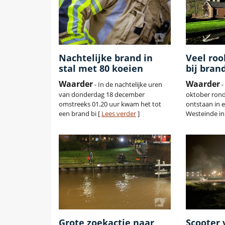
Nachtelijke brand in
Veel ro
stal met 80 koeien
bij bran
Waarder
Waarder
- In de nachtelijke uren
-
van donderdag 18 december
oktober rond
omstreeks 01.20 uur kwam het tot
ontstaan in 
een brand bi [
Lees verder
]
Westeinde in
Grote zoekactie naar
Scooter 