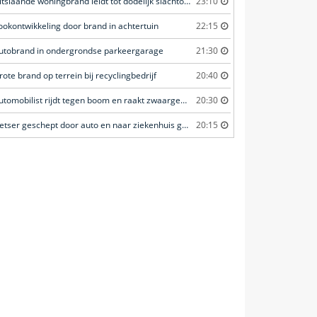
Uitslaande woningbrand leidt tot dodelijk slachtoffer
23:10
ookontwikkeling door brand in achtertuin
22:15
utobrand in ondergrondse parkeergarage
21:30
rote brand op terrein bij recyclingbedrijf
20:40
Automobilist rijdt tegen boom en raakt zwaargewond
20:30
Fietser geschept door auto en naar ziekenhuis gebracht
20:15