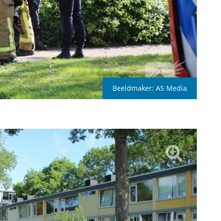
Beeldmaker:
AS Media