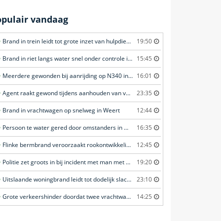
opulair vandaag
Brand in trein leidt tot grote inzet van hulpdiensten in Amersfoort
19:50
Brand in riet langs water snel onder controle in Amersfoort
15:45
Meerdere gewonden bij aanrijding op N340 in Ommen
16:01
Agent raakt gewond tijdens aanhouden van verdachte in Amsterdam
23:35
Brand in vrachtwagen op snelweg in Weert
12:44
Persoon te water gered door omstanders in Waddinxveen
16:35
Flinke bermbrand veroorzaakt rookontwikkeling in Haastrecht
12:45
Politie zet groots in bij incident met man met verward gedrag in Leeuwarden
19:20
Uitslaande woningbrand leidt tot dodelijk slachtoffer in Rotterdam
23:10
Grote verkeershinder doordat twee vrachtwagens botsen tunnel in Zwijndrecht
14:25