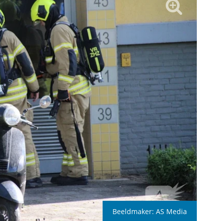
Beeldmaker:
AS Media