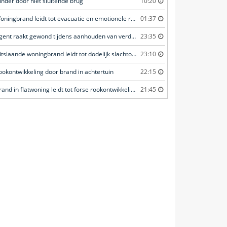
inder door niet sluitende brug
10:20
Woningbrand leidt tot evacuatie en emotionele redding van kat
01:37
Agent raakt gewond tijdens aanhouden van verdachte
23:35
Uitslaande woningbrand leidt tot dodelijk slachtoffer
23:10
ookontwikkeling door brand in achtertuin
22:15
Brand in flatwoning leidt tot forse rookontwikkeling
21:45