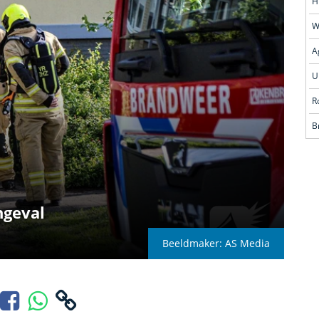
H
R
ngeval
Beeldmaker: AS Media