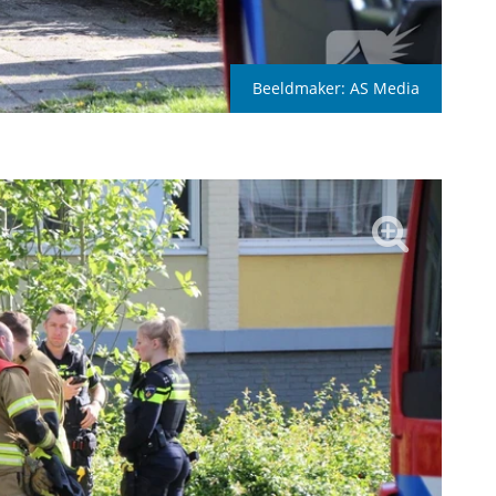
Beeldmaker:
AS Media