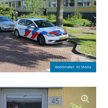
Beeldmaker:
AS Media