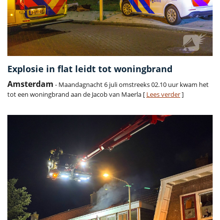
Explosie in flat leidt tot woningbrand
Amsterdam
- Maandagnacht 6 juli omstreeks 02.10 uur kwam het
tot een woningbrand aan de Jacob van Maerla [
Lees verder
]