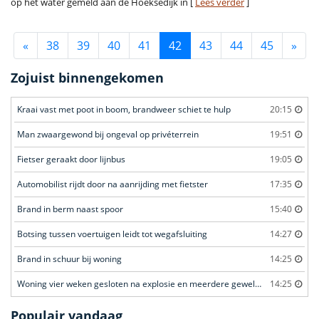
op het water gemeld aan de Hoeksedijk in [
Lees verder
]
«
38
39
40
41
42
43
44
45
»
Zojuist binnengekomen
Kraai vast met poot in boom, brandweer schiet te hulp
20:15
Man zwaargewond bij ongeval op privéterrein
19:51
Fietser geraakt door lijnbus
19:05
Automobilist rijdt door na aanrijding met fietster
17:35
Brand in berm naast spoor
15:40
Botsing tussen voertuigen leidt tot wegafsluiting
14:27
Brand in schuur bij woning
14:25
Woning vier weken gesloten na explosie en meerdere geweldsincidenten
14:25
Populair vandaag