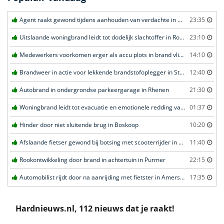
Agent raakt gewond tijdens aanhouden van verdachte in Amsterdam
23:35
Uitslaande woningbrand leidt tot dodelijk slachtoffer in Rotterdam
23:10
Medewerkers voorkomen erger als accu plots in brand vliegt in Amersfoort
14:10
Brandweer in actie voor lekkende brandstofoplegger in Stroe
12:40
Autobrand in ondergrondse parkeergarage in Rhenen
21:30
Woningbrand leidt tot evacuatie en emotionele redding van kat in Amsterdam
01:37
Hinder door niet sluitende brug in Boskoop
10:20
Afslaande fietser gewond bij botsing met scooterrijder in Katwijk
11:40
Rookontwikkeling door brand in achtertuin in Purmer
22:15
Automobilist rijdt door na aanrijding met fietster in Amersfoort
17:35
Hardnieuws.nl, 112 nieuws dat je raakt!