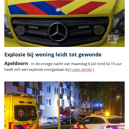
Explosie bij woning leidt tot gewonde
Apeldoorn
- In de vroege nacht van maandag 6 juli rond 02.15 uur
heeft zich een explosie voorgedaan bij [
Lees verder
]