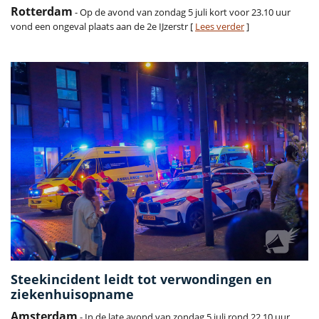
Rotterdam
- Op de avond van zondag 5 juli kort voor 23.10 uur
vond een ongeval plaats aan de 2e IJzerstr [
Lees verder
]
Steekincident leidt tot verwondingen en
ziekenhuisopname
Amsterdam
- In de late avond van zondag 5 juli rond 22.10 uur