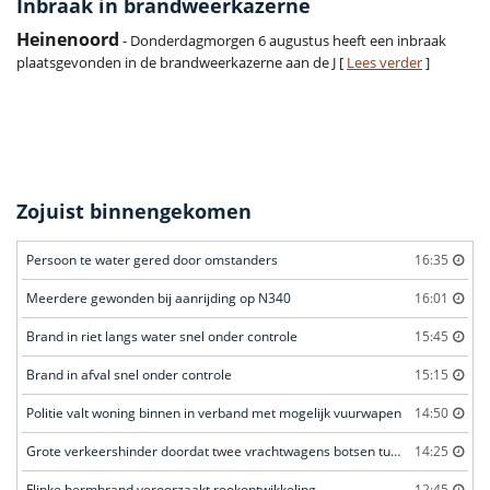
Inbraak in brandweerkazerne
Heinenoord
- Donderdagmorgen 6 augustus heeft een inbraak
plaatsgevonden in de brandweerkazerne aan de J [
Lees verder
]
Zojuist binnengekomen
Persoon te water gered door omstanders
16:35
Meerdere gewonden bij aanrijding op N340
16:01
Brand in riet langs water snel onder controle
15:45
Brand in afval snel onder controle
15:15
Politie valt woning binnen in verband met mogelijk vuurwapen
14:50
Grote verkeershinder doordat twee vrachtwagens botsen tunnel
14:25
Flinke bermbrand veroorzaakt rookontwikkeling
12:45