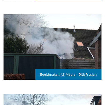
Beeldmaker:
AS Media - DitIsFryslan