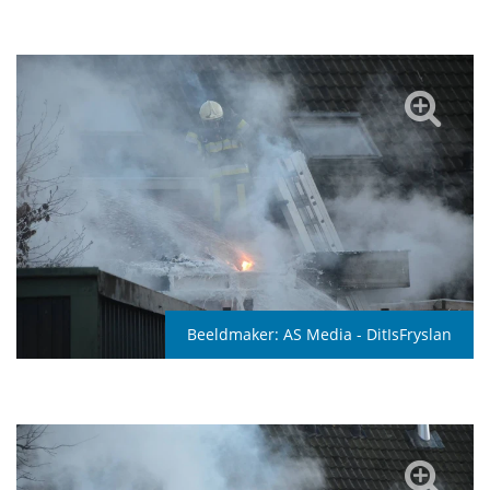
Beeldmaker:
AS Media - DitIsFryslan