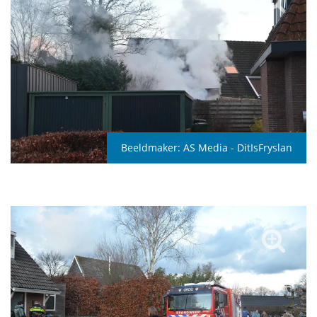
Beeldmaker:
AS Media - DitIsFryslan