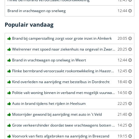
Brand in vrachtwagen op snelweg
12:44
Populair vandaag
Brand bij camperstalling zorgt voor grote inzet in Almkerk
20:05
Wielrenner met spoed naar ziekenhuis na ongeval in Zwartebroek
20:25
Brand in vrachtwagen op snelweg in Weert
12:44
Flinke bermbrand veroorzaakt rookontwikkeling in Haastrecht
12:45
Kind overleden na aanrijding met bestelbus in Dordrecht
18:40
Politie valt woning binnen in verband met mogelijk vuurwapen in Eindhoven
14:50
Auto in brand tijdens het rijden in Heelsum
22:25
Motorrijder gewond bij aanrijding met auto in 't Veld
21:40
Grote verkeershinder doordat twee vrachtwagens botsen tunnel in Zwijndrecht
14:25
Voorvork van fiets afgebroken na aanrijding in Breezand
19:15