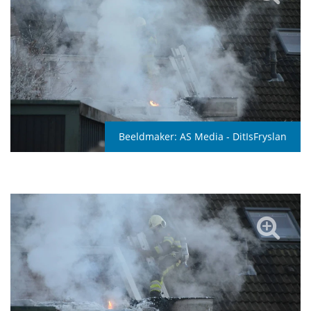
Beeldmaker:
AS Media - DitIsFryslan