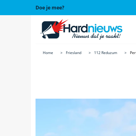
Doe je mee?
Home
Friesland
112 Reduzum
Per