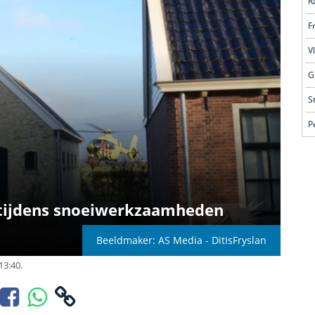
R
F
V
G
S
P
 tijdens snoeiwerkzaamheden
Beeldmaker: AS Media - DitIsFryslan
13:40.