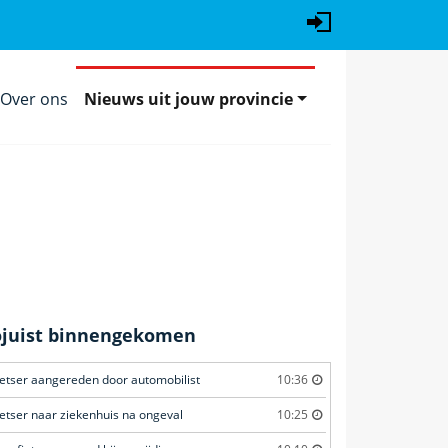
Over ons
Nieuws uit jouw provincie
ojuist binnengekomen
ietser aangereden door automobilist
10:36
ietser naar ziekenhuis na ongeval
10:25