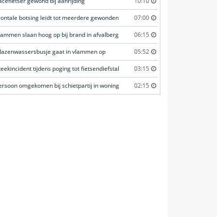
acefietser gewond bij aanrijding
10:10
rontale botsing leidt tot meerdere gewonden
07:00
lammen slaan hoog op bij brand in afvalberg
06:15
lazenwassersbusje gaat in vlammen op
05:52
teekincident tijdens poging tot fietsendiefstal
03:15
ersoon omgekomen bij schietpartij in woning
02:15