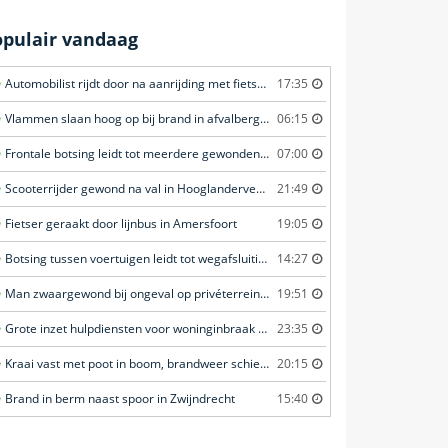
opulair vandaag
Automobilist rijdt door na aanrijding met fietster in Amersfoort
17:35
Vlammen slaan hoog op bij brand in afvalberg in Amersfoort
06:15
Frontale botsing leidt tot meerdere gewonden in Bunschoten-Spakenburg
07:00
Scooterrijder gewond na val in Hooglanderveen
21:49
Fietser geraakt door lijnbus in Amersfoort
19:05
Botsing tussen voertuigen leidt tot wegafsluiting in Ommen
14:27
Man zwaargewond bij ongeval op privéterrein in Veghel
19:51
Grote inzet hulpdiensten voor woninginbraak in Voorschoten
23:35
Kraai vast met poot in boom, brandweer schiet te hulp in Barneveld
20:15
Brand in berm naast spoor in Zwijndrecht
15:40