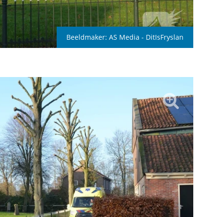
Beeldmaker:
AS Media - DitIsFryslan