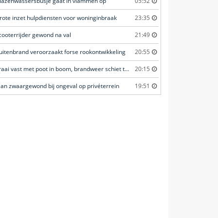
lazenwassersbusje gaat in vlammen op
05:52
rote inzet hulpdiensten voor woninginbraak
23:35
cooterrijder gewond na val
21:49
uitenbrand veroorzaakt forse rookontwikkeling
20:55
Kraai vast met poot in boom, brandweer schiet te hulp
20:15
an zwaargewond bij ongeval op privéterrein
19:51