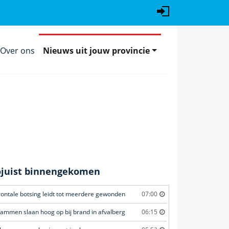
Over ons
Nieuws uit jouw provincie
ojuist binnengekomen
rontale botsing leidt tot meerdere gewonden
07:00
lammen slaan hoog op bij brand in afvalberg
06:15