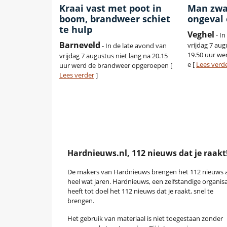
Kraai vast met poot in
Man zwa
boom, brandweer schiet
ongeval 
te hulp
Veghel
- I
Barneveld
vrijdag 7 au
- In de late avond van
19.50 uur we
vrijdag 7 augustus niet lang na 20.15
e [
Lees verd
uur werd de brandweer opgeroepen [
Lees verder
]
Hardnieuws.nl, 112 nieuws dat je raakt
De makers van Hardnieuws brengen het 112 nieuws a
heel wat jaren. Hardnieuws, een zelfstandige organisa
heeft tot doel het 112 nieuws dat je raakt, snel te
brengen.
Het gebruik van materiaal is niet toegestaan zonder