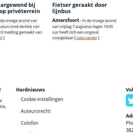
argewond bij
Fietser geraakt door
op privéterrein
lijnbus
Amersfoort
n de vroege avond van
- In de vroege avond
gustus rond de klok van
van vrijdag 7 augustus tegen 19.05
rd melding gemaakt van
uur heeft zich een ongeval
er
]
voorgedaan [
Lees verder
]
!
Hardnieuws
Vol
Cookie-instellingen
l
tie,
Auteursrecht
Ad
Colofon
Plo
38