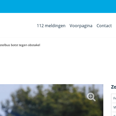
112 meldingen
Voorpagina
Contact
stelbus botst tegen obstakel
Z
F
V