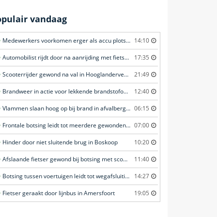
opulair vandaag
Medewerkers voorkomen erger als accu plots in brand vliegt in Amersfoort
14:10
Automobilist rijdt door na aanrijding met fietster in Amersfoort
17:35
Scooterrijder gewond na val in Hooglanderveen
21:49
Brandweer in actie voor lekkende brandstofoplegger in Stroe
12:40
Vlammen slaan hoog op bij brand in afvalberg in Amersfoort
06:15
Frontale botsing leidt tot meerdere gewonden in Bunschoten-Spakenburg
07:00
Hinder door niet sluitende brug in Boskoop
10:20
Afslaande fietser gewond bij botsing met scooterrijder in Katwijk
11:40
Botsing tussen voertuigen leidt tot wegafsluiting in Ommen
14:27
Fietser geraakt door lijnbus in Amersfoort
19:05