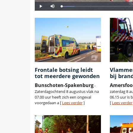
Frontale botsing leidt
Vlammen
tot meerdere gewonden
bij bran
Bunschoten-Spakenburg
Amersfoo
-
Zaterdagochtend 8 augustus vlak na
zaterdag 8 a
07.00 uur heeft zich een ongeval
06.15 uur is 
voorgedaan a [
Lees verder
]
[
Lees verder