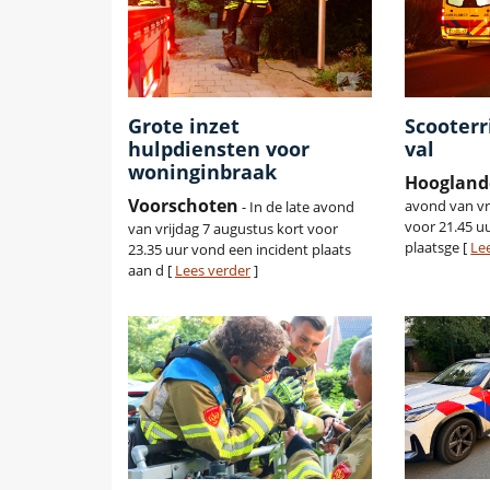
Grote inzet
Scooterr
hulpdiensten voor
val
woninginbraak
Hoogland
Voorschoten
avond van vr
- In de late avond
voor 21.45 uu
van vrijdag 7 augustus kort voor
plaatsge [
Le
23.35 uur vond een incident plaats
aan d [
Lees verder
]