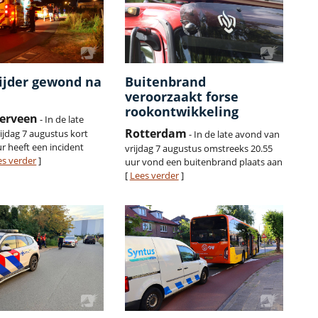
ijder gewond na
Buitenbrand
veroorzaakt forse
rookontwikkeling
erveen
- In de late
Rotterdam
ijdag 7 augustus kort
- In de late avond van
r heeft een incident
vrijdag 7 augustus omstreeks 20.55
es verder
]
uur vond een buitenbrand plaats aan
[
Lees verder
]