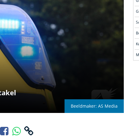
G
G
S
B
M
takel
Beeldmaker: AS Media