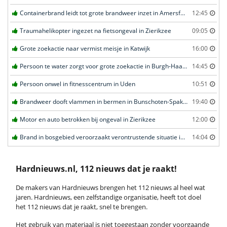
Containerbrand leidt tot grote brandweer inzet in Amersfoort
12:45
Traumahelikopter ingezet na fietsongeval in Zierikzee
09:05
Grote zoekactie naar vermist meisje in Katwijk
16:00
Persoon te water zorgt voor grote zoekactie in Burgh-Haamstede
14:45
Persoon onwel in fitnesscentrum in Uden
10:51
Brandweer dooft vlammen in bermen in Bunschoten-Spakenburg
19:40
Motor en auto betrokken bij ongeval in Zierikzee
12:00
Brand in bosgebied veroorzaakt verontrustende situatie in Schaijk
14:04
Hardnieuws.nl, 112 nieuws dat je raakt!
De makers van Hardnieuws brengen het 112 nieuws al heel wat
jaren. Hardnieuws, een zelfstandige organisatie, heeft tot doel
het 112 nieuws dat je raakt, snel te brengen.
Het gebruik van materiaal is niet toegestaan zonder voorgaande