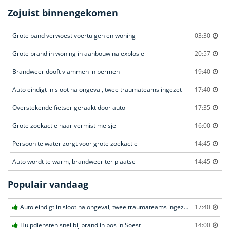
Zojuist binnengekomen
Grote band verwoest voertuigen en woning
03:30
Grote brand in woning in aanbouw na explosie
20:57
Brandweer dooft vlammen in bermen
19:40
Auto eindigt in sloot na ongeval, twee traumateams ingezet
17:40
Overstekende fietser geraakt door auto
17:35
Grote zoekactie naar vermist meisje
16:00
Persoon te water zorgt voor grote zoekactie
14:45
Auto wordt te warm, brandweer ter plaatse
14:45
Populair vandaag
Auto eindigt in sloot na ongeval, twee traumateams ingezet in Uden
17:40
Hulpdiensten snel bij brand in bos in Soest
14:00