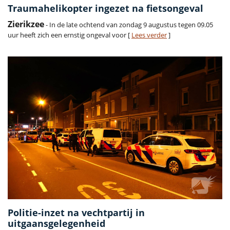
Traumahelikopter ingezet na fietsongeval
Zierikzee
- In de late ochtend van zondag 9 augustus tegen 09.05
uur heeft zich een ernstig ongeval voor [
Lees verder
]
Politie-inzet na vechtpartij in
uitgaansgelegenheid