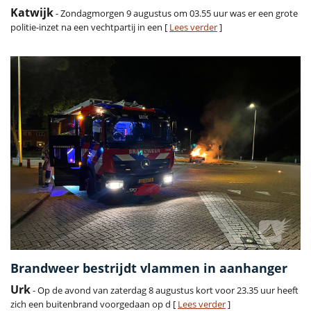
Katwijk
- Zondagmorgen 9 augustus om 03.55 uur was er een grote
politie-inzet na een vechtpartij in een [
Lees verder
]
Brandweer bestrijdt vlammen in aanhanger
Urk
- Op de avond van zaterdag 8 augustus kort voor 23.35 uur heeft
zich een buitenbrand voorgedaan op d [
Lees verder
]