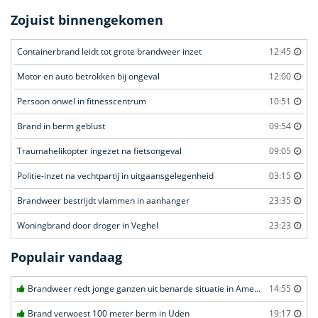
Zojuist binnengekomen
Containerbrand leidt tot grote brandweer inzet
12:45
Motor en auto betrokken bij ongeval
12:00
Persoon onwel in fitnesscentrum
10:51
Brand in berm geblust
09:54
Traumahelikopter ingezet na fietsongeval
09:05
Politie-inzet na vechtpartij in uitgaansgelegenheid
03:15
Brandweer bestrijdt vlammen in aanhanger
23:35
Woningbrand door droger in Veghel
23:23
Populair vandaag
Brandweer redt jonge ganzen uit benarde situatie in Amersfoort
14:55
Brand verwoest 100 meter berm in Uden
19:17