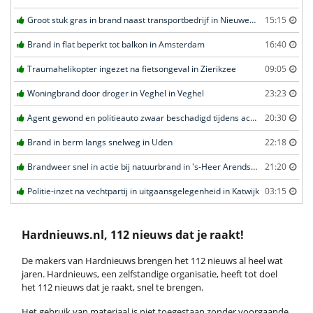
Groot stuk gras in brand naast transportbedrijf in Nieuwegein
15:15
Brand in flat beperkt tot balkon in Amsterdam
16:40
Traumahelikopter ingezet na fietsongeval in Zierikzee
09:05
Woningbrand door droger in Veghel in Veghel
23:23
Agent gewond en politieauto zwaar beschadigd tijdens achtervolging in Uden
20:30
Brand in berm langs snelweg in Uden
22:18
Brandweer snel in actie bij natuurbrand in 's-Heer Arendskerke
21:20
Politie-inzet na vechtpartij in uitgaansgelegenheid in Katwijk
03:15
Hardnieuws.nl, 112 nieuws dat je raakt!
De makers van Hardnieuws brengen het 112 nieuws al heel wat
jaren. Hardnieuws, een zelfstandige organisatie, heeft tot doel
het 112 nieuws dat je raakt, snel te brengen.
Het gebruik van materiaal is niet toegestaan zonder voorgaande