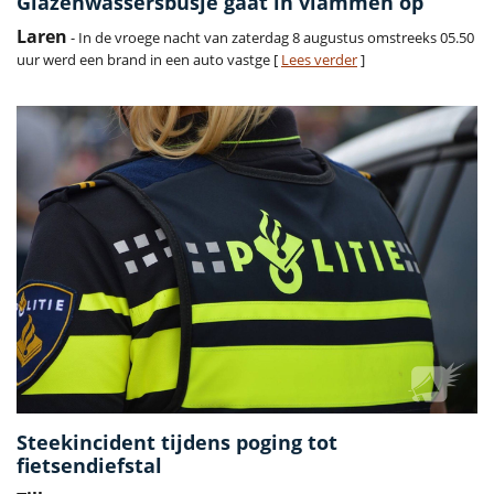
Glazenwassersbusje gaat in vlammen op
Laren
- In de vroege nacht van zaterdag 8 augustus omstreeks 05.50
uur werd een brand in een auto vastge [
Lees verder
]
Steekincident tijdens poging tot
fietsendiefstal