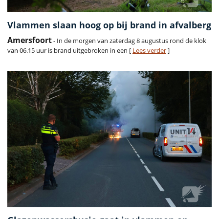
Vlammen slaan hoog op bij brand in afvalberg
Amersfoort
- In de morgen van zaterdag 8 augustus rond de klok
van 06.15 uur is brand uitgebroken in een [
Lees verder
]