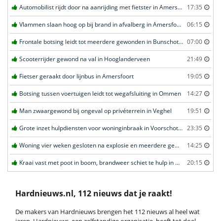
Automobilist rijdt door na aanrijding met fietster in Amersfoort
17:35
Vlammen slaan hoog op bij brand in afvalberg in Amersfoort
06:15
Frontale botsing leidt tot meerdere gewonden in Bunschoten-Spakenburg
07:00
Scooterrijder gewond na val in Hooglanderveen
21:49
Fietser geraakt door lijnbus in Amersfoort
19:05
Botsing tussen voertuigen leidt tot wegafsluiting in Ommen
14:27
Man zwaargewond bij ongeval op privéterrein in Veghel
19:51
Grote inzet hulpdiensten voor woninginbraak in Voorschoten
23:35
Woning vier weken gesloten na explosie en meerdere geweldsincidenten in Leiden
14:25
Kraai vast met poot in boom, brandweer schiet te hulp in Barneveld
20:15
Hardnieuws.nl, 112 nieuws dat je raakt!
De makers van Hardnieuws brengen het 112 nieuws al heel wat