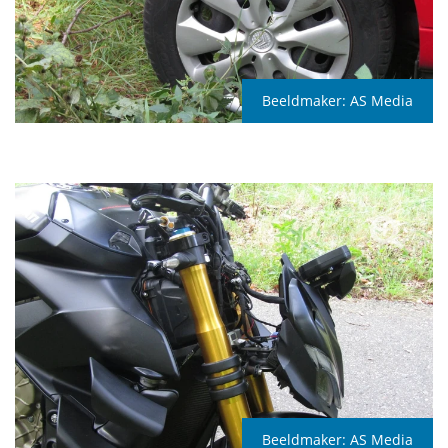
Beeldmaker:
AS Media
Beeldmaker:
AS Media