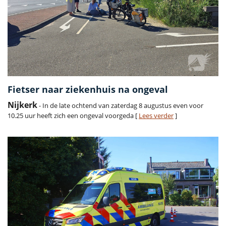
Fietser naar ziekenhuis na ongeval
Nijkerk
- In de late ochtend van zaterdag 8 augustus even voor
10.25 uur heeft zich een ongeval voorgeda [
Lees verder
]