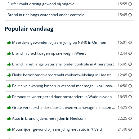
Surfer raakt ernstig gewond bij ongeval
15:55
Brand in riet langs water snel onder controle
15:45
Populair vandaag
Meerdere gewonden bij aanrijding op N340 in Ommen
16:01
Brand in vrachtwagen op snelweg in Weert
12:44
Brand in riet langs water snel onder controle in Amersfoort
15:45
Flinke bermbrand veroorzaakt rookontwikkeling in Haastrecht
12:45
Politie valt woning binnen in verband met mogelijk vuurwapen in Eindhoven
14:50
Persoon te water gered door omstanders in Waddinxveen
16:35
Grote verkeershinder doordat twee vrachtwagens botsen tunnel in Zwijndrecht
14:25
Auto in brand tijdens het rijden in Heelsum
22:25
Motorrijder gewond bij aanrijding met auto in 't Veld
21:40