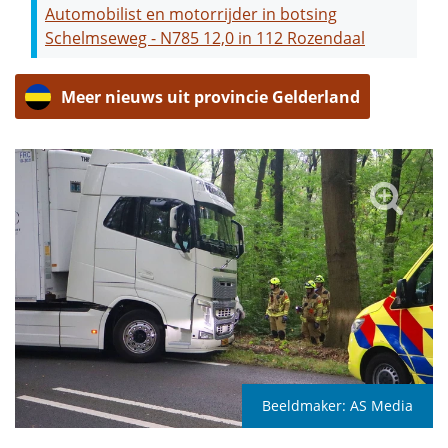
Automobilist en motorrijder in botsing
Schelmseweg - N785 12,0 in 112 Rozendaal
Meer nieuws uit provincie Gelderland
Beeldmaker:
AS Media