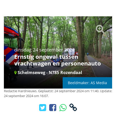
dinsdag 24 september 2024
Ernstig ongeval tussen
vrachtwagen en personenauto
Schelmseweg - N785
Rozendaal
Beeldmaker: AS Media
Redactie Hardnieuws
.
Geplaatst: 24 september 2024 om 11:40.
Update:
24 september 2024 om 16:07.