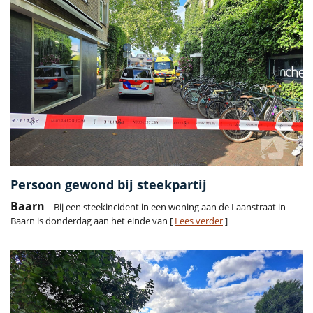
Persoon gewond bij steekpartij
Baarn
– Bij een steekincident in een woning aan de Laanstraat in
Baarn is donderdag aan het einde van [
Lees verder
]