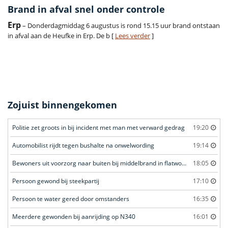
Brand in afval snel onder controle
Erp
– Donderdagmiddag 6 augustus is rond 15.15 uur brand ontstaan
in afval aan de Heufke in Erp. De b [
Lees verder
]
Zojuist binnengekomen
Politie zet groots in bij incident met man met verward gedrag
19:20
Automobilist rijdt tegen bushalte na onwelwording
19:14
Bewoners uit voorzorg naar buiten bij middelbrand in flatwoning
18:05
Persoon gewond bij steekpartij
17:10
Persoon te water gered door omstanders
16:35
Meerdere gewonden bij aanrijding op N340
16:01