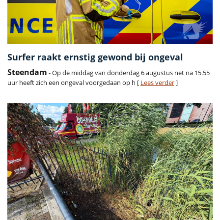
Surfer raakt ernstig gewond bij ongeval
Steendam
- Op de middag van donderdag 6 augustus net na 15.55
uur heeft zich een ongeval voorgedaan op h [
Lees verder
]