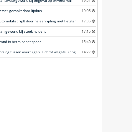
an zwaargewond bij ongeval op privéterrein
19:51
ietser geraakt door lijnbus
19:05
utomobilist rijdt door na aanrijding met fietster
17:35
an gewond bij steekincident
17:15
rand in berm naast spoor
15:40
otsing tussen voertuigen leidt tot wegafsluiting
14:27