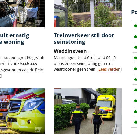
P
uit ernstig
Treinverkeer stil door
de woning
seinstoring
Waddinxveen
–
t
Maandagochtend 6 juli rond 06.45
- Maandagmiddag 6 juli
uur is er een seinstoring gemeld
r 15.15 uur heeft een
waardoor er geen trein [
Lees verder
]
atsgevonden aan de Rein
]