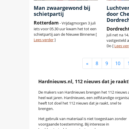
Man zwaargewond bij
Luchtver
schietpartij
door Ch
Dordrec
Rotterdam
- Vrijdagmorgen 3 juli
Dordrech
iets voor 05.30 uur kwam het tot een
schietpartij aan de Nieuwe Binnenw [
juli net na 1
Lees verder
]
vastgesteld 
Do [
Lees ver
«
8
9
10
Hardnieuws.nl, 112 nieuws dat je raakt
De makers van Hardnieuws brengen het 112 nieuws a
heel wat jaren. Hardnieuws, een zelfstandige organisa
heeft tot doel het 112 nieuws dat je raakt, snel te
brengen.
Het gebruik van materiaal is niet toegestaan zonder
voorgaande toestemming. Bij interesse in