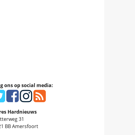
g ons op social media:
res Hardnieuws
tterweg 31
21 BB
Amersfoort