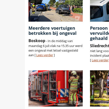
Meerdere voertuigen
Persoon 
betrokken bij ongeval
vervuil
gehaald
Boskoop
- In de middag van
Sliedrech
maandag 6 juli vlak na 15.35 uur werd
een ongeval met letsel vastgesteld
niet lang voo
aan [
Lees verder
]
incident pla
[
Lees verder