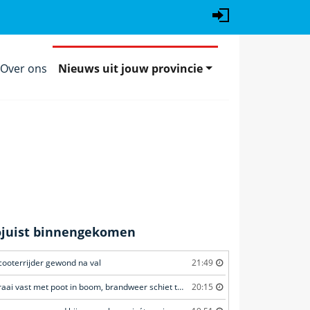
Over ons
Nieuws uit jouw provincie
ojuist binnengekomen
cooterrijder gewond na val
21:49
Kraai vast met poot in boom, brandweer schiet te hulp
20:15