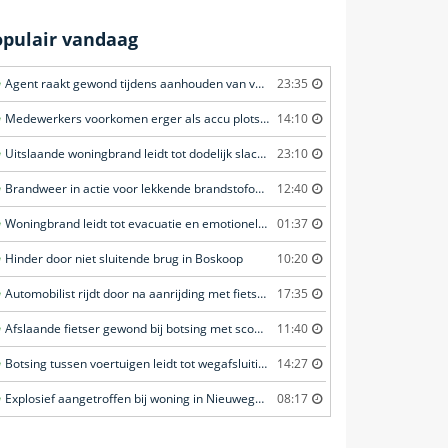
opulair vandaag
Agent raakt gewond tijdens aanhouden van verdachte in Amsterdam
23:35
Medewerkers voorkomen erger als accu plots in brand vliegt in Amersfoort
14:10
Uitslaande woningbrand leidt tot dodelijk slachtoffer in Rotterdam
23:10
Brandweer in actie voor lekkende brandstofoplegger in Stroe
12:40
Woningbrand leidt tot evacuatie en emotionele redding van kat in Amsterdam
01:37
Hinder door niet sluitende brug in Boskoop
10:20
Automobilist rijdt door na aanrijding met fietster in Amersfoort
17:35
Afslaande fietser gewond bij botsing met scooterrijder in Katwijk
11:40
Botsing tussen voertuigen leidt tot wegafsluiting in Ommen
14:27
Explosief aangetroffen bij woning in Nieuwegein
08:17