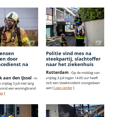
ensen
Politie vind mes na
en door
steekpartij, slachtoffer
cedienst na
naar het ziekenhuis
Rotterdam
- Op de middag van
 aan den IJssel
vrijdag 3 juli tegen 14.05 uur heeft
- In
zich een steekincident voorgedaan
vrijdag 3 juli niet lang
aan [
Lees verder
]
r vond een woningbrand
er
]