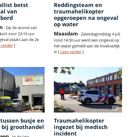
list botst
Reddingsteam en
al van
traumahelikopter
sbord
opgeroepen na ongeval
op water
m
- Op de avond van
Maasdam
 kort voor 23.10 uur
- Zaterdagmiddag 4 juli
eval plaats aan de 2e
rond 14.50 uur werd een ongeval op
 verder
]
het water gemeld aan de Hoeksedijk
in [
Lees verder
]
tussen busje en
Traumahelikopter
 bij groothandel
ingezet bij medisch
incident
veen
- In de late