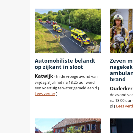
Automobiliste belandt
Zeven m
op zijkant in sloot
nagekek
ambulan
Katwijk
- In de vroege avond van
brand
vrijdag 3 juli net na 18.25 uur werd
een voertuig te water gemeld aan d [
Ouderkerk
Lees verder
]
de avond van 
na 18.00 uu
pl [
Lees verd