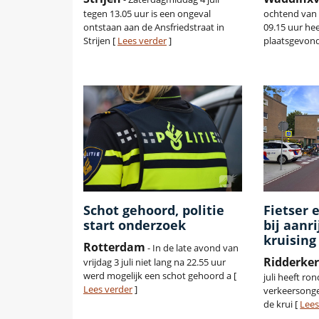
tegen 13.05 uur is een ongeval
ochtend van z
ontstaan aan de Ansfriedstraat in
09.15 uur he
Strijen [
Lees verder
]
plaatsgevon
Schot gehoord, politie
Fietser 
start onderzoek
bij aanr
kruising
Rotterdam
- In de late avond van
Ridderke
vrijdag 3 juli niet lang na 22.55 uur
werd mogelijk een schot gehoord a [
juli heeft ro
Lees verder
]
verkeersong
de krui [
Lees