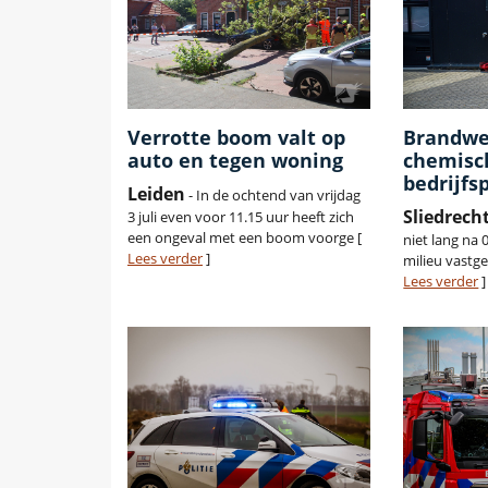
Verrotte boom valt op
Brandwe
auto en tegen woning
chemisch
bedrijfs
Leiden
- In de ochtend van vrijdag
Sliedrech
3 juli even voor 11.15 uur heeft zich
een ongeval met een boom voorge [
niet lang na 
Lees verder
]
milieu vastge
Lees verder
]