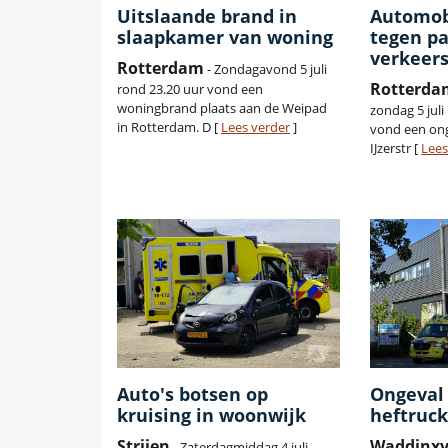
Uitslaande brand in
Automobi
slaapkamer van woning
tegen pa
verkeer
Rotterdam
- Zondagavond 5 juli
Rotterda
rond 23.20 uur vond een
woningbrand plaats aan de Weipad
zondag 5 juli
in Rotterdam. D [
Lees verder
]
vond een ong
IJzerstr [
Lees
Auto's botsen op
Ongeval 
kruising in woonwijk
heftruck
Strijen
Waddinx
- Zaterdagmiddag 4 juli