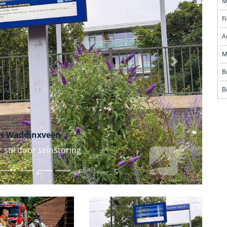
M
F
A
M
Volgende
B
B
s Waddinxveen
 stil door seinstoring