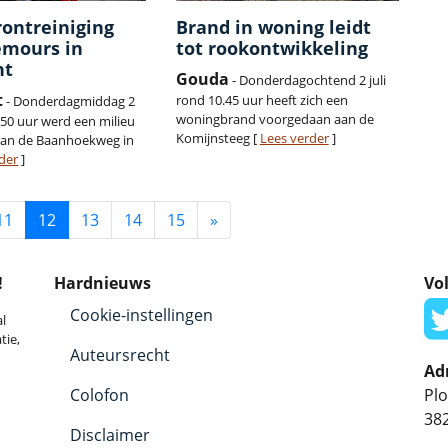
ontreiniging
Brand in woning leidt
emours in
tot rookontwikkeling
ht
Gouda
- Donderdagochtend 2 juli
t
rond 10.45 uur heeft zich een
- Donderdagmiddag 2
woningbrand voorgedaan aan de
4.50 uur werd een milieu
Komijnsteeg [
Lees verder
]
aan de Baanhoekweg in
der
]
11
12
13
14
15
»
!
Hardnieuws
Vol
Cookie-instellingen
l
tie,
Auteursrecht
Ad
Colofon
Plo
38
Disclaimer