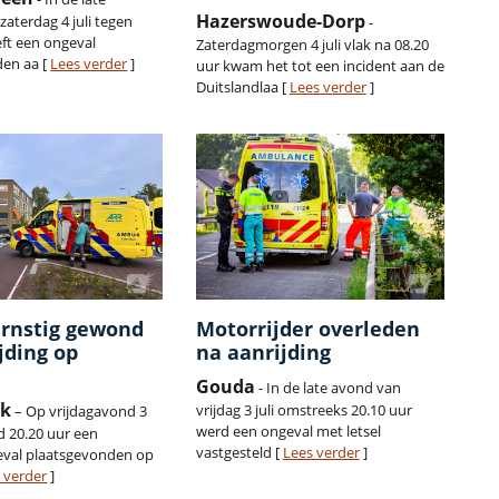
Hazerswoude-Dorp
aterdag 4 juli tegen
-
eft een ongeval
Zaterdagmorgen 4 juli vlak na 08.20
den aa [
Lees verder
]
uur kwam het tot een incident aan de
Duitslandlaa [
Lees verder
]
ernstig gewond
Motorrijder overleden
ijding op
na aanrijding
Gouda
- In de late avond van
rk
vrijdag 3 juli omstreeks 20.10 uur
– Op vrijdagavond 3
werd een ongeval met letsel
nd 20.20 uur een
vastgesteld [
Lees verder
]
eval plaatsgevonden op
 verder
]