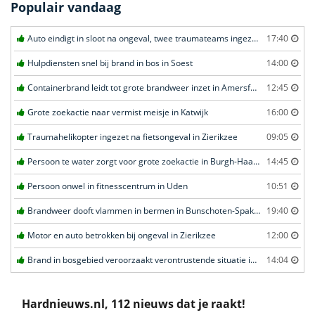
Populair vandaag
Auto eindigt in sloot na ongeval, twee traumateams ingezet in Uden
17:40
Hulpdiensten snel bij brand in bos in Soest
14:00
Containerbrand leidt tot grote brandweer inzet in Amersfoort
12:45
Grote zoekactie naar vermist meisje in Katwijk
16:00
Traumahelikopter ingezet na fietsongeval in Zierikzee
09:05
Persoon te water zorgt voor grote zoekactie in Burgh-Haamstede
14:45
Persoon onwel in fitnesscentrum in Uden
10:51
Brandweer dooft vlammen in bermen in Bunschoten-Spakenburg
19:40
Motor en auto betrokken bij ongeval in Zierikzee
12:00
Brand in bosgebied veroorzaakt verontrustende situatie in Schaijk
14:04
Hardnieuws.nl, 112 nieuws dat je raakt!