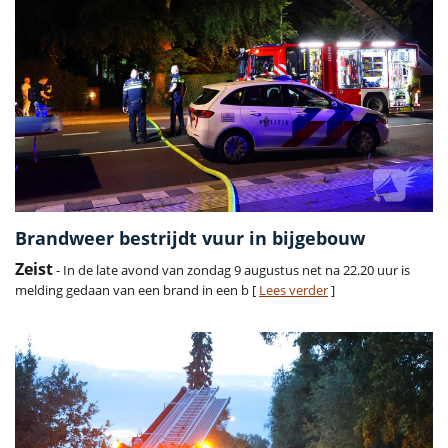
Brandweer bestrijdt vuur in bijgebouw
Zeist
- In de late avond van zondag 9 augustus net na 22.20 uur is
melding gedaan van een brand in een b [
Lees verder
]