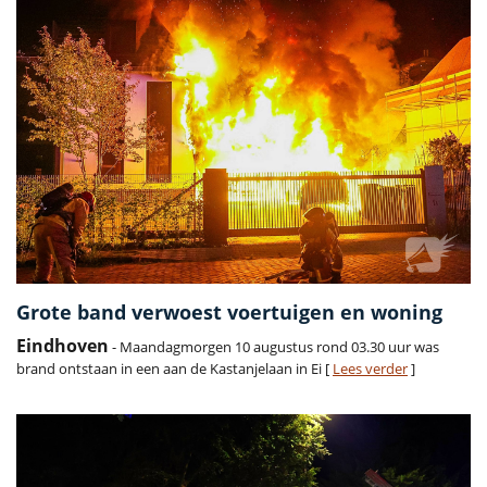
Grote band verwoest voertuigen en woning
Eindhoven
- Maandagmorgen 10 augustus rond 03.30 uur was
brand ontstaan in een aan de Kastanjelaan in Ei [
Lees verder
]