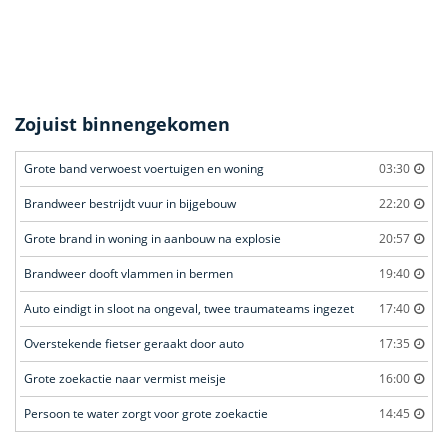
Zojuist binnengekomen
Grote band verwoest voertuigen en woning
03:30
Brandweer bestrijdt vuur in bijgebouw
22:20
Grote brand in woning in aanbouw na explosie
20:57
Brandweer dooft vlammen in bermen
19:40
Auto eindigt in sloot na ongeval, twee traumateams ingezet
17:40
Overstekende fietser geraakt door auto
17:35
Grote zoekactie naar vermist meisje
16:00
Persoon te water zorgt voor grote zoekactie
14:45