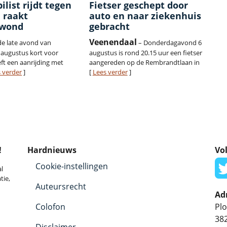
list rijdt tegen
Fietser geschept door
 raakt
auto en naar ziekenhuis
ewond
gebracht
Veenendaal
 de late avond van
– Donderdagavond 6
augustus kort voor
augustus is rond 20.15 uur een fietser
ft een aanrijding met
aangereden op de Rembrandtlaan in
 verder
]
[
Lees verder
]
!
Hardnieuws
Vol
Cookie-instellingen
l
tie,
Auteursrecht
Ad
Colofon
Plo
38
Disclaimer