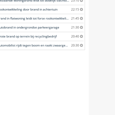
Uitslaande woningbrand leidt tot dodelijk slachtoffer
23:10
ookontwikkeling door brand in achtertuin
22:15
Brand in flatwoning leidt tot forse rookontwikkeling
21:45
utobrand in ondergrondse parkeergarage
21:30
rote brand op terrein bij recyclingbedrijf
20:40
Automobilist rijdt tegen boom en raakt zwaargewond
20:30