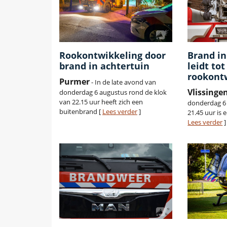
Rookontwikkeling door
Brand in
brand in achtertuin
leidt tot
rookont
Purmer
- In de late avond van
Vlissinge
donderdag 6 augustus rond de klok
van 22.15 uur heeft zich een
donderdag 6 
buitenbrand [
Lees verder
]
21.45 uur is
Lees verder
]