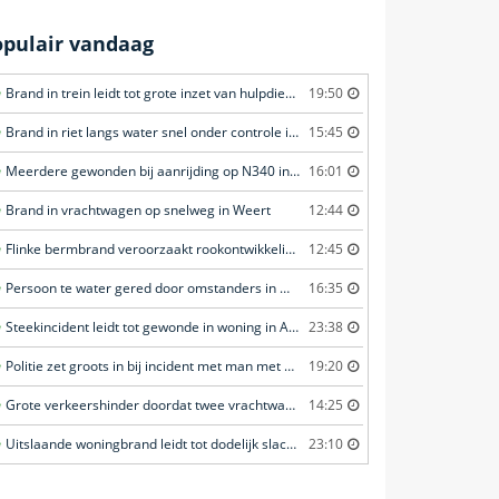
opulair vandaag
Brand in trein leidt tot grote inzet van hulpdiensten in Amersfoort
19:50
Brand in riet langs water snel onder controle in Amersfoort
15:45
Meerdere gewonden bij aanrijding op N340 in Ommen
16:01
Brand in vrachtwagen op snelweg in Weert
12:44
Flinke bermbrand veroorzaakt rookontwikkeling in Haastrecht
12:45
Persoon te water gered door omstanders in Waddinxveen
16:35
Steekincident leidt tot gewonde in woning in Amsterdam
23:38
Politie zet groots in bij incident met man met verward gedrag in Leeuwarden
19:20
Grote verkeershinder doordat twee vrachtwagens botsen tunnel in Zwijndrecht
14:25
Uitslaande woningbrand leidt tot dodelijk slachtoffer in Rotterdam
23:10