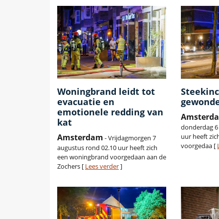
Woningbrand leidt tot
Steekinc
evacuatie en
gewonde
emotionele redding van
Amsterd
kat
donderdag 6 
Amsterdam
uur heeft zic
- Vrijdagmorgen 7
voorgedaa [
augustus rond 02.10 uur heeft zich
een woningbrand voorgedaan aan de
Zochers [
Lees verder
]