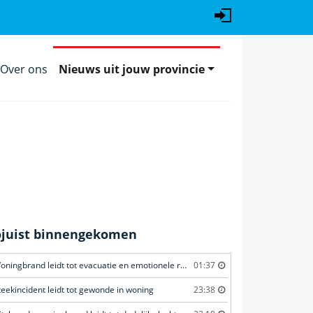
Over ons
Nieuws uit jouw provincie
ojuist binnengekomen
Woningbrand leidt tot evacuatie en emotionele redding van kat
01:37
teekincident leidt tot gewonde in woning
23:38