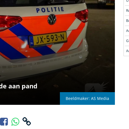
R
A
G
ade aan pand
Beeldmaker: AS Media