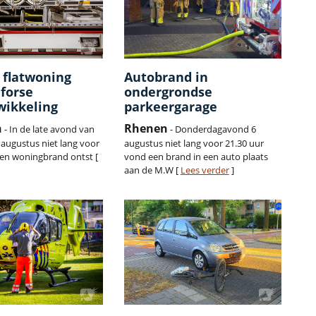
 flatwoning
Autobrand in
 forse
ondergrondse
wikkeling
parkeergarage
n
Rhenen
- In de late avond van
- Donderdagavond 6
augustus niet lang voor
augustus niet lang voor 21.30 uur
 een woningbrand ontst [
vond een brand in een auto plaats
aan de M.W [
Lees verder
]