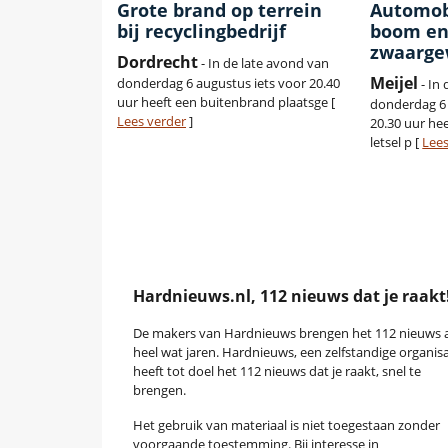
Grote brand op terrein
Automobi
bij recyclingbedrijf
boom en
zwaarg
Dordrecht
- In de late avond van
Meijel
donderdag 6 augustus iets voor 20.40
- In
uur heeft een buitenbrand plaatsge [
donderdag 6 
Lees verder
]
20.30 uur hee
letsel p [
Lees
Hardnieuws.nl, 112 nieuws dat je raakt
De makers van Hardnieuws brengen het 112 nieuws a
heel wat jaren. Hardnieuws, een zelfstandige organisa
heeft tot doel het 112 nieuws dat je raakt, snel te
brengen.
Het gebruik van materiaal is niet toegestaan zonder
voorgaande toestemming. Bij interesse in