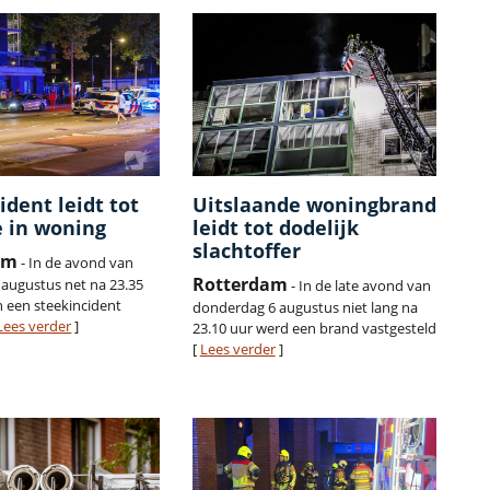
ident leidt tot
Uitslaande woningbrand
 in woning
leidt tot dodelijk
slachtoffer
am
- In de avond van
Rotterdam
augustus net na 23.35
- In de late avond van
h een steekincident
donderdag 6 augustus niet lang na
Lees verder
]
23.10 uur werd een brand vastgesteld
[
Lees verder
]