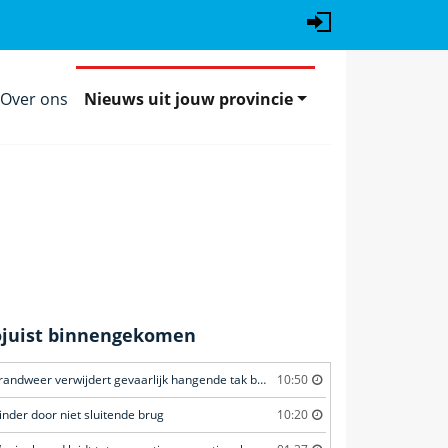
Over ons
Nieuws uit jouw provincie
ojuist binnengekomen
Brandweer verwijdert gevaarlijk hangende tak boven fietspad
10:50
inder door niet sluitende brug
10:20