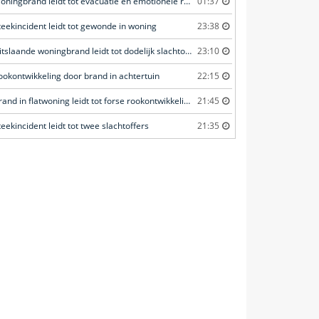
Woningbrand leidt tot evacuatie en emotionele redding van kat
01:37
teekincident leidt tot gewonde in woning
23:38
Uitslaande woningbrand leidt tot dodelijk slachtoffer
23:10
ookontwikkeling door brand in achtertuin
22:15
Brand in flatwoning leidt tot forse rookontwikkeling
21:45
teekincident leidt tot twee slachtoffers
21:35