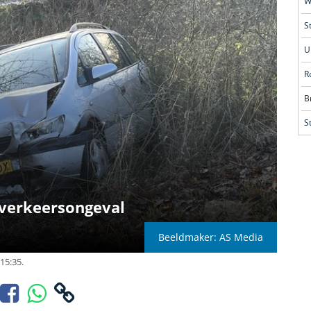
S
R
S
 verkeersongeval
Beeldmaker: AS Media
15:35.