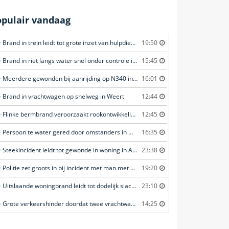
opulair vandaag
Brand in trein leidt tot grote inzet van hulpdiensten in Amersfoort
19:50
Brand in riet langs water snel onder controle in Amersfoort
15:45
Meerdere gewonden bij aanrijding op N340 in Ommen
16:01
Brand in vrachtwagen op snelweg in Weert
12:44
Flinke bermbrand veroorzaakt rookontwikkeling in Haastrecht
12:45
Persoon te water gered door omstanders in Waddinxveen
16:35
Steekincident leidt tot gewonde in woning in Amsterdam
23:38
Politie zet groots in bij incident met man met verward gedrag in Leeuwarden
19:20
Uitslaande woningbrand leidt tot dodelijk slachtoffer in Rotterdam
23:10
Grote verkeershinder doordat twee vrachtwagens botsen tunnel in Zwijndrecht
14:25