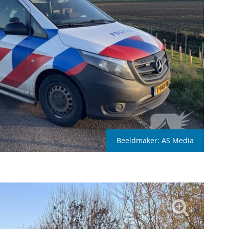
Beeldmaker:
AS Media