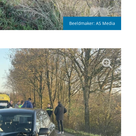
Beeldmaker:
AS Media