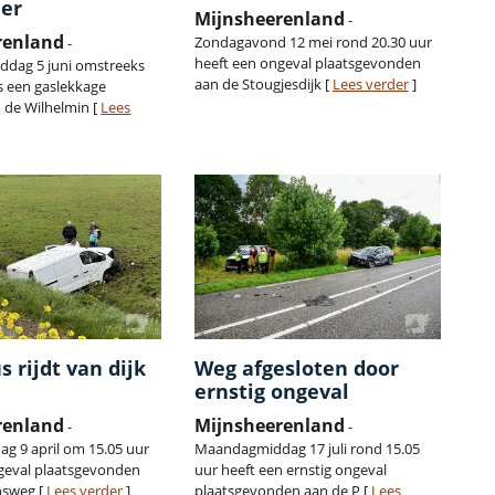
er
Mijnsheerenland
-
renland
Zondagavond 12 mei rond 20.30 uur
-
heeft een ongeval plaatsgevonden
dag 5 juni omstreeks
aan de Stougjesdijk [
Lees verder
]
s een gaslekkage
 de Wilhelmin [
Lees
s rijdt van dijk
Weg afgesloten door
ernstig ongeval
renland
Mijnsheerenland
-
-
g 9 april om 15.05 uur
Maandagmiddag 17 juli rond 15.05
geval plaatsgevonden
uur heeft een ernstig ongeval
nsweg [
Lees verder
]
plaatsgevonden aan de P [
Lees