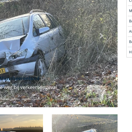
Volgende
H
Mijnsheerenland
e weg bij verkeersongeval