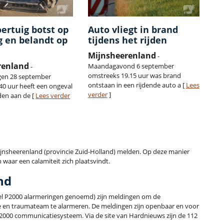
ertuig botst op
Auto vliegt in brand
 en belandt op
tijdens het rijden
Mijnsheerenland
-
renland
Maandagavond 6 september
-
omstreeks 19.15 uur was brand
en 28 september
ontstaan in een rijdende auto a [
Lees
40 uur heeft een ongeval
verder
]
den aan de [
Lees verder
t Mijnsheerenland (provincie Zuid-Holland) melden. Op deze manier
 waar een calamiteit zich plaatsvindt.
nd
l P2000 alarmeringen genoemd) zijn meldingen om de
e en traumateam te alarmeren. De meldingen zijn openbaar en voor
C2000 communicatiesysteem. Via de site van Hardnieuws zijn de 112