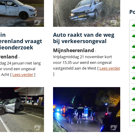
P
in
Auto raakt van de weg
erenland vraagt
bij verkeersongeval
tieonderzoek
Mijnsheerenland
-
renland
Vrijdagmiddag 21 november kort
-
voor 15.35 uur werd een ongeval
ag 24 januari niet lang
vastgesteld aan de West [
Lees verder
ur vond een ongeval
]
 Acht [
Lees verder
]