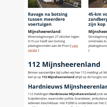
Ravage na botsing
45-km vo
tussen meerdere
zandberg
voertuigen
zijn kop
Mijnsheerenland
Mijnshee
-
Woensdagmorgen 27 oktober tegen
Dinsdagmorg
9.15 uur heeft een botsing
omstreeks 8.
plaatsgevonden aan de Provi [
Lees
plaatsgevon
verder
]
]
112 Mijnsheerenland
Binnen aanzienlijke tijd zullen wij hier 112 melding ui
ben je op
112 Mijnsheerenland
altijd op de hoogte van
Hardnieuws Mijnsheerenla
112 meldingen
Hardnieuws Mijnsheerenland
(ook we
hulpdiensten, waaronder politie, brandweer, ambulanc
iedereen beschikbaar. Het P2000 is onderdeel van het 