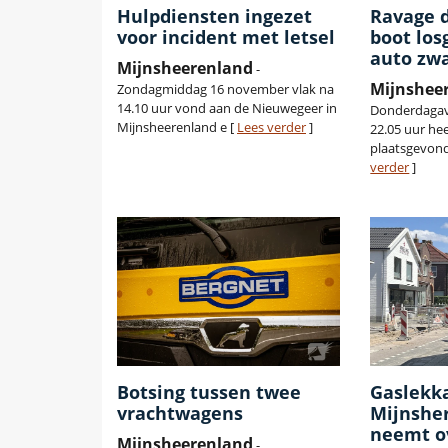
Hulpdiensten ingezet
Ravage d
voor incident met letsel
boot los
auto zw
Mijnsheerenland
-
Mijnshee
Zondagmiddag 16 november vlak na
14.10 uur vond aan de Nieuwegeer in
Donderdagav
Mijnsheerenland e [
Lees verder
]
22.05 uur he
plaatsgevond
verder
]
Botsing tussen twee
Gaslekk
vrachtwagens
Mijnsher
neemt o
Mijnsheerenland
-