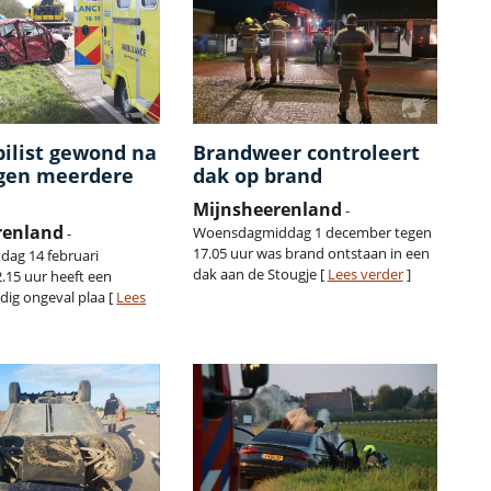
ilist gewond na
Brandweer controleert
egen meerdere
dak op brand
Mijnsheerenland
-
renland
Woensdagmiddag 1 december tegen
-
17.05 uur was brand ontstaan in een
ag 14 februari
dak aan de Stougje [
Lees verder
]
.15 uur heeft een
jdig ongeval plaa [
Lees