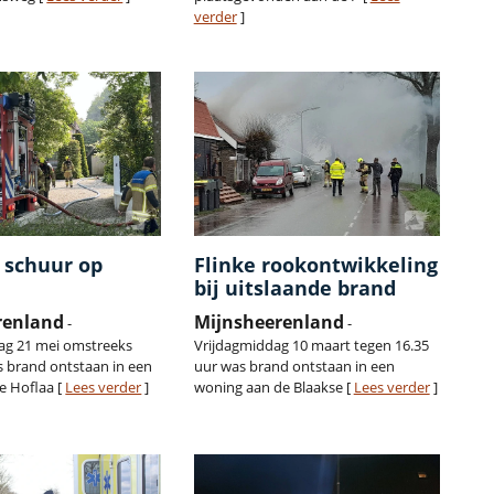
verder
]
 schuur op
Flinke rookontwikkeling
bij uitslaande brand
renland
Mijnsheerenland
-
-
g 21 mei omstreeks
Vrijdagmiddag 10 maart tegen 16.35
s brand ontstaan in een
uur was brand ontstaan in een
e Hoflaa [
Lees verder
]
woning aan de Blaakse [
Lees verder
]