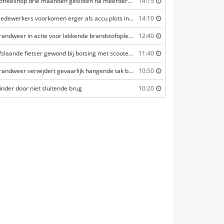
Coffeeshop drie maanden gesloten na meerdere overtredingen
14:15
Medewerkers voorkomen erger als accu plots in brand vliegt
14:10
Brandweer in actie voor lekkende brandstofoplegger
12:40
Afslaande fietser gewond bij botsing met scooterrijder
11:40
Brandweer verwijdert gevaarlijk hangende tak boven fietspad
10:50
inder door niet sluitende brug
10:20