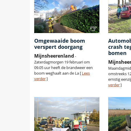
Omgewaaide boom
Automob
verspert doorgang
crash t
bomen
Mijnsheerenland
-
Mijnshee
Zaterdagmorgen 19 februari om
09.05 uur heeft de brandweer een
Maandagmidd
boom weghaalt aan de La [
Lees
omstreeks 12
verder
]
ernstig eenzi
verder
]