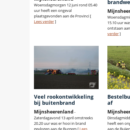
brandwe
Woensdagmorgen 12 juni rond 05.40
uur heeft een ongeval
Mijnshee
plaatsgevonden aan de Provinci [
Woensdagmid
Lees verder
]
15.10 uur wa
ontstaan aan
verder
]
Veel rookontwikkeling
Bestelbu
bij buitenbrand
af
Mijnsheerenland
Mijnshee
-
Zaterdagavond 13 april omstreeks
Dinsdagmidda
20.20 uur was er hooi in brand
heeft een on
gevlogen aan de Burgem [
Lees
aan de Buije