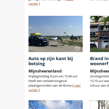
verder
]
Auto op zijn kant bij
Brand in
botsing
woonerf
Mijnsheerenland
Mijnshee
-
Vrijdagmiddag 9 juni om 15.40 uur
Zondagmidda
heeft een verkeersongeval
15.10 uur wa
plaatsgevonden aan de Rome [
Lees
schuur aan d
verder
]