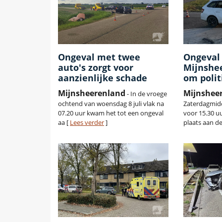
Ongeval met twee
Ongeval 
auto's zorgt voor
Mijnshe
aanzienlijke schade
om poli
Mijnsheerenland
Mijnshee
- In de vroege
ochtend van woensdag 8 juli vlak na
Zaterdagmidd
07.20 uur kwam het tot een ongeval
voor 15.30 u
aa [
Lees verder
]
plaats aan de