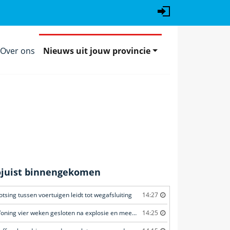
Over ons
Nieuws uit jouw provincie
ojuist binnengekomen
otsing tussen voertuigen leidt tot wegafsluiting
14:27
Woning vier weken gesloten na explosie en meerdere geweldsincidenten
14:25