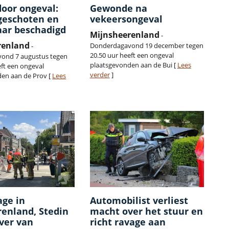
oor ongeval:
Gewonde na
geschoten en
vekeersongeval
aar beschadigd
Mijnsheerenland
-
renland
Donderdagavond 19 december tegen
-
20.50 uur heeft een ongeval
ond 7 augustus tegen
plaatsgevonden aan de Bui [
Lees
eft een ongeval
verder
]
en aan de Prov [
Lees
age in
Automobilist verliest
enland, Stedin
macht over het stuur en
ver van
richt ravage aan