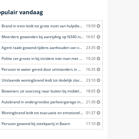
opulair vandaag
Brand in trein leidt tot grote inzet van hulpdiensten in Amersfoort
19:50
Meerdere gewonden bij aanrijding op N340 in Ommen
16:01
Agent raakt gewond tijdens aanhouden van verdachte in Amsterdam
23:35
Politie zet groots in bij incident met man met verward gedrag in Leeuwarden
19:20
Persoon te water gered door omstanders in Waddinxveen
16:35
Uitslaande woningbrand leidt tot dodelijk slachtoffer in Rotterdam
23:10
Bewoners uit voorzorg naar buiten bij middelbrand in flatwoning in Leeuwarden
18:05
Autobrand in ondergrondse parkeergarage in Rhenen
21:30
Woningbrand leidt tot evacuatie en emotionele redding van kat in Amsterdam
01:37
Persoon gewond bij steekpartij in Baarn
17:10