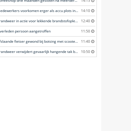
Coffeeshop drie maanden gesloten na meerdere overtredingen
14:15
Medewerkers voorkomen erger als accu plots in brand vliegt
14:10
Brandweer in actie voor lekkende brandstofoplegger
12:40
verleden persoon aangetroffen
11:50
Afslaande fietser gewond bij botsing met scooterrijder
11:40
Brandweer verwijdert gevaarlijk hangende tak boven fietspad
10:50