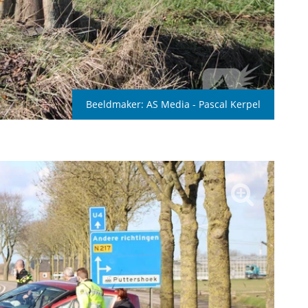
Beeldmaker:
AS Media - Pascal Kerpel