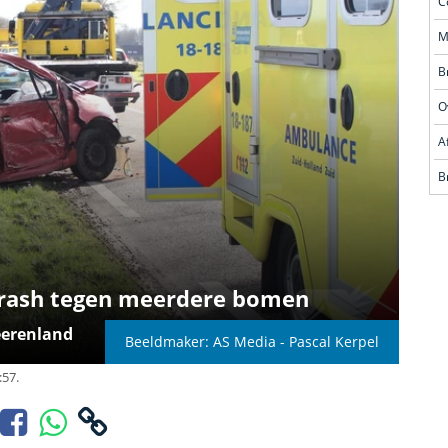
O
crash tegen meerdere bomen
eerenland
Beeldmaker: AS Media - Pascal Kerpel
:57.