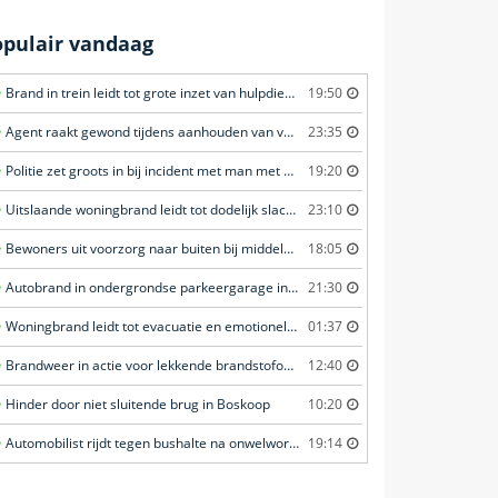
opulair vandaag
Brand in trein leidt tot grote inzet van hulpdiensten in Amersfoort
19:50
Agent raakt gewond tijdens aanhouden van verdachte in Amsterdam
23:35
Politie zet groots in bij incident met man met verward gedrag in Leeuwarden
19:20
Uitslaande woningbrand leidt tot dodelijk slachtoffer in Rotterdam
23:10
Bewoners uit voorzorg naar buiten bij middelbrand in flatwoning in Leeuwarden
18:05
Autobrand in ondergrondse parkeergarage in Rhenen
21:30
Woningbrand leidt tot evacuatie en emotionele redding van kat in Amsterdam
01:37
Brandweer in actie voor lekkende brandstofoplegger in Stroe
12:40
Hinder door niet sluitende brug in Boskoop
10:20
Automobilist rijdt tegen bushalte na onwelwording in Amsterdam
19:14