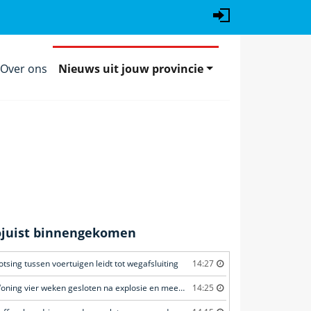
Over ons
Nieuws uit jouw provincie
ojuist binnengekomen
otsing tussen voertuigen leidt tot wegafsluiting
14:27
Woning vier weken gesloten na explosie en meerdere geweldsincidenten
14:25