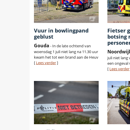
Vuur in bowlingpand
Fietser 
geblust
botsing
persone
Gouda
- In de late ochtend van
Noordwij
woensdag 1 juli niet lang na 11.30 uur
kwam het tot een brand aan de Heuv
juli niet lang
[
Lees verder
]
een ongeval
[
Lees verder