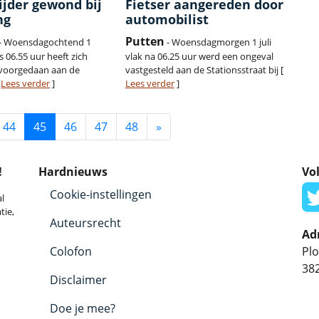
ijder gewond bij
Fietser aangereden door
ng
automobilist
Putten
- Woensdagochtend 1
- Woensdagmorgen 1 juli
s 06.55 uur heeft zich
vlak na 06.25 uur werd een ongeval
 voorgedaan aan de
vastgesteld aan de Stationsstraat bij [
[
Lees verder
]
Lees verder
]
44
45
46
47
48
»
!
Hardnieuws
Vol
Cookie-instellingen
l
tie,
Auteursrecht
Ad
Colofon
Plo
38
Disclaimer
Doe je mee?