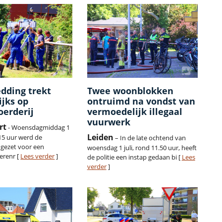
dding trekt
Twee woonblokken
ijks op
ontruimd na vondst van
oerderij
vermoedelijk illegaal
vuurwerk
rt
- Woensdagmiddag 1
Leiden
.15 uur werd de
– In de late ochtend van
gezet voor een
woensdag 1 juli, rond 11.50 uur, heeft
erenr [
Lees verder
]
de politie een instap gedaan bi [
Lees
verder
]