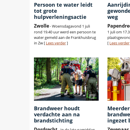
Persoon te water leidt
Aanrijdi
tot grote
gewonde
hulpverleningsactie
weg
Zwolle
Papendre
- Woensdagavond 1 juli
rond 19.40 uur werd een persoon te
1 juli om 17.
water gemeld aan de Frankhuisbrug
plaatsgevond
in Zw [
Lees verder
]
[
Lees verder
Brandweer houdt
Meerder
verdachte aan na
brandwe
brandstichting
ingezet 
Dordrecht
Zevenaar
- In de late namiddag