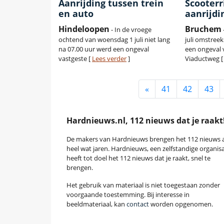
Aanrijding tussen trein
Scooterr
en auto
aanrijdi
Hindeloopen
Bruchem
- In de vroege
ochtend van woensdag 1 juli niet lang
juli omstreek
na 07.00 uur werd een ongeval
een ongeval
vastgeste [
Lees verder
]
Viaductweg 
«
41
42
43
Hardnieuws.nl, 112 nieuws dat je raakt
De makers van Hardnieuws brengen het 112 nieuws a
heel wat jaren. Hardnieuws, een zelfstandige organisa
heeft tot doel het 112 nieuws dat je raakt, snel te
brengen.
Het gebruik van materiaal is niet toegestaan zonder
voorgaande toestemming. Bij interesse in
beeldmateriaal, kan
contact
worden opgenomen.