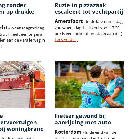
ng zonder
Ruzie in pizzazaak
n op drukke
escaleert tot vechtpartij
Amersfoort
- In de late namiddag
cht
van woensdag 1 juli kort voor 17.20
- Woensdagmiddag
uur is een incident ontstaan aan de [
35 uur heeft een ongeval
Lees verder
]
en aan de Parallelweg in
]
e
Fietser gewond bij
ervoertuigen
aanrijding met auto
bij woningbrand
Rotterdam
- In de eind van de
middag van woensdag 1 juli rond
- In de eind van de