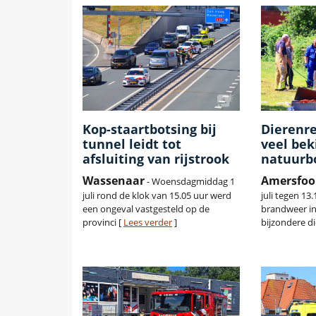
Kop-staartbotsing bij
Dierenre
tunnel leidt tot
veel bek
afsluiting van rijstrook
natuurb
Wassenaar
Amersfoo
- Woensdagmiddag 1
juli rond de klok van 15.05 uur werd
juli tegen 13
een ongeval vastgesteld op de
brandweer in
provinci [
Lees verder
]
bijzondere di