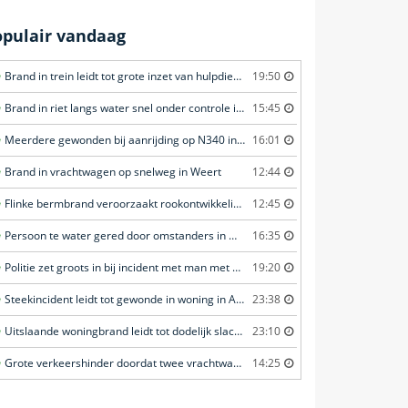
opulair vandaag
Brand in trein leidt tot grote inzet van hulpdiensten in Amersfoort
19:50
Brand in riet langs water snel onder controle in Amersfoort
15:45
Meerdere gewonden bij aanrijding op N340 in Ommen
16:01
Brand in vrachtwagen op snelweg in Weert
12:44
Flinke bermbrand veroorzaakt rookontwikkeling in Haastrecht
12:45
Persoon te water gered door omstanders in Waddinxveen
16:35
Politie zet groots in bij incident met man met verward gedrag in Leeuwarden
19:20
Steekincident leidt tot gewonde in woning in Amsterdam
23:38
Uitslaande woningbrand leidt tot dodelijk slachtoffer in Rotterdam
23:10
Grote verkeershinder doordat twee vrachtwagens botsen tunnel in Zwijndrecht
14:25