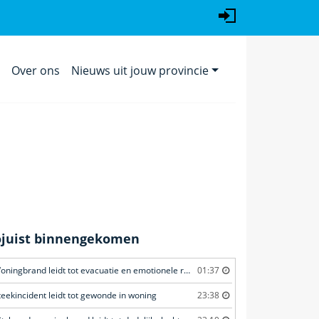
t
Over ons
Nieuws uit jouw provincie
ojuist binnengekomen
Woningbrand leidt tot evacuatie en emotionele redding van kat
01:37
teekincident leidt tot gewonde in woning
23:38