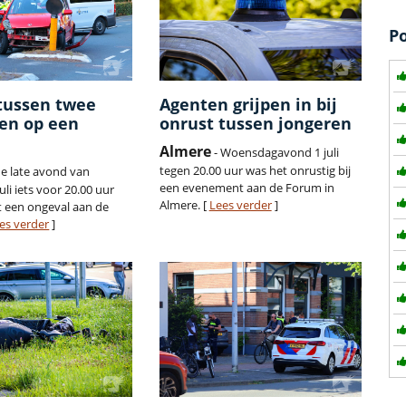
P
tussen twee
Agenten grijpen in bij
en op een
onrust tussen jongeren
Almere
- Woensdagavond 1 juli
tegen 20.00 uur was het onrustig bij
de late avond van
een evenement aan de Forum in
li iets voor 20.00 uur
Almere. [
Lees verder
]
 een ongeval aan de
es verder
]