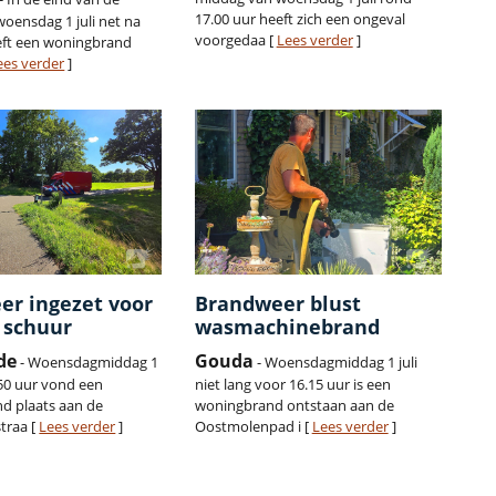
17.00 uur heeft zich een ongeval
oensdag 1 juli net na
voorgedaa [
Lees verder
]
eft een woningbrand
ees verder
]
er ingezet voor
Brandweer blust
 schuur
wasmachinebrand
de
Gouda
- Woensdagmiddag 1
- Woensdagmiddag 1 juli
.50 uur vond een
niet lang voor 16.15 uur is een
nd plaats aan de
woningbrand ontstaan aan de
traa [
Lees verder
]
Oostmolenpad i [
Lees verder
]