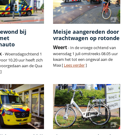
gewond bij
Meisje aangereden door
 met
vrachtwagen op rotonde
nauto
Weert
- In de vroege ochtend van
k
woensdag 1 juli omstreeks 08.05 uur
- Woensdagochtend 1
kwam het tot een ongeval aan de
 voor 10.20 uur heeft zich
Maa [
Lees verder
]
 voorgedaan aan de Qua
]