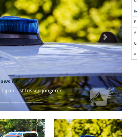
R
A
Volgende
G
euws Almere
 bij onrust tussen jongeren