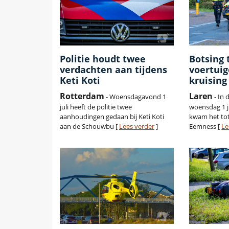
Politie houdt twee
Botsing 
verdachten aan tijdens
voertuig
Keti Koti
kruising
Rotterdam
Laren
- Woensdagavond 1
- In 
juli heeft de politie twee
woensdag 1 ju
aanhoudingen gedaan bij Keti Koti
kwam het tot
aan de Schouwbu [
Lees verder
]
Eemness [
Le