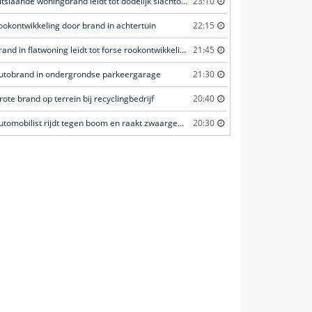
Uitslaande woningbrand leidt tot dodelijk slachtoffer
23:10
ookontwikkeling door brand in achtertuin
22:15
Brand in flatwoning leidt tot forse rookontwikkeling
21:45
utobrand in ondergrondse parkeergarage
21:30
rote brand op terrein bij recyclingbedrijf
20:40
Automobilist rijdt tegen boom en raakt zwaargewond
20:30