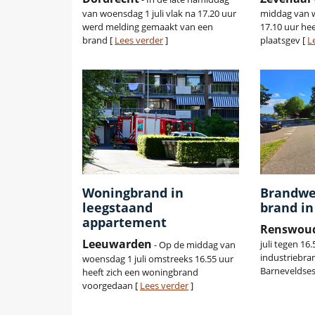
van woensdag 1 juli vlak na 17.20 uur
middag van w
werd melding gemaakt van een
17.10 uur he
brand [
Lees verder
]
plaatsgev [
L
Woningbrand in
Brandwe
leegstaand
brand in
appartement
Renswou
Leeuwarden
juli tegen 16
- Op de middag van
industriebra
woensdag 1 juli omstreeks 16.55 uur
Barneveldses
heeft zich een woningbrand
voorgedaan [
Lees verder
]